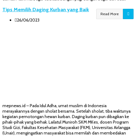
Tips Memilih Daging Kurban yang Baik
Read More
26/06/2023
mepnews.id – Pada Idul Adha, umat muslim di Indonesia
merayakannya dengan sholat bersama. Setelah sholat, tiba waktunya
kegiatan pemotongan hewan kurban. Daging kurban pun dibagikan ke
pihak-pihak yang berhak. Lailatul Muniroh SKM MKes, dosen Program
Studi Gizi, Fakultas Kesehatan Masyarakat (FKM), Universitas Airlangga
(Unair), mengingatkan masyarakat bisa memilah dan membedakan