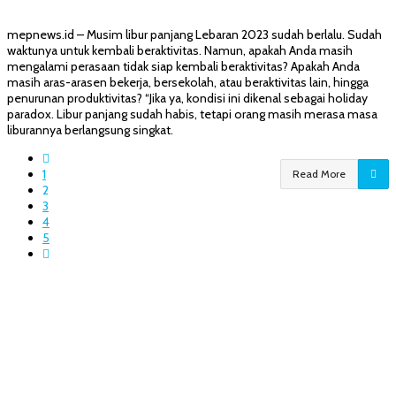
mepnews.id – Musim libur panjang Lebaran 2023 sudah berlalu. Sudah
waktunya untuk kembali beraktivitas. Namun, apakah Anda masih
mengalami perasaan tidak siap kembali beraktivitas? Apakah Anda
masih aras-arasen bekerja, bersekolah, atau beraktivitas lain, hingga
penurunan produktivitas? “Jika ya, kondisi ini dikenal sebagai holiday
paradox. Libur panjang sudah habis, tetapi orang masih merasa masa
liburannya berlangsung singkat.
1
Read More
2
3
4
5