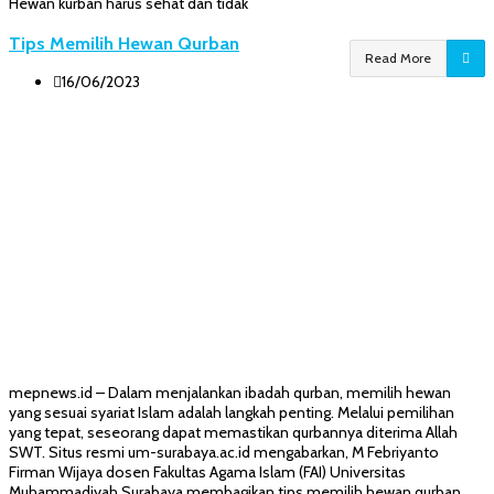
Hewan kurban harus sehat dan tidak
Tips Memilih Hewan Qurban
Read More
16/06/2023
mepnews.id – Dalam menjalankan ibadah qurban, memilih hewan
yang sesuai syariat Islam adalah langkah penting. Melalui pemilihan
yang tepat, seseorang dapat memastikan qurbannya diterima Allah
SWT. Situs resmi um-surabaya.ac.id mengabarkan, M Febriyanto
Firman Wijaya dosen Fakultas Agama Islam (FAI) Universitas
Muhammadiyah Surabaya membagikan tips memilih hewan qurban