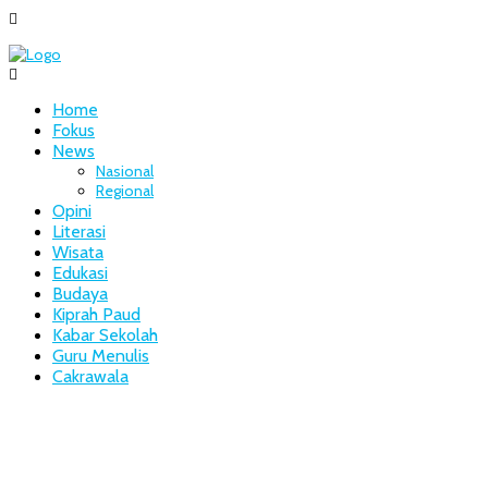
Home
Fokus
News
Nasional
Regional
Opini
Literasi
Wisata
Edukasi
Budaya
Kiprah Paud
Kabar Sekolah
Guru Menulis
Cakrawala