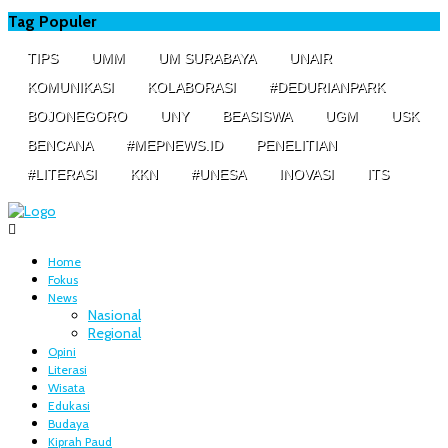
Tag Populer
TIPS
UMM
UM SURABAYA
UNAIR
KOMUNIKASI
KOLABORASI
#DEDURIANPARK
BOJONEGORO
UNY
BEASISWA
UGM
USK
BENCANA
#MEPNEWS.ID
PENELITIAN
#LITERASI
KKN
#UNESA
INOVASI
ITS
Home
Fokus
News
Nasional
Regional
Opini
Literasi
Wisata
Edukasi
Budaya
Kiprah Paud