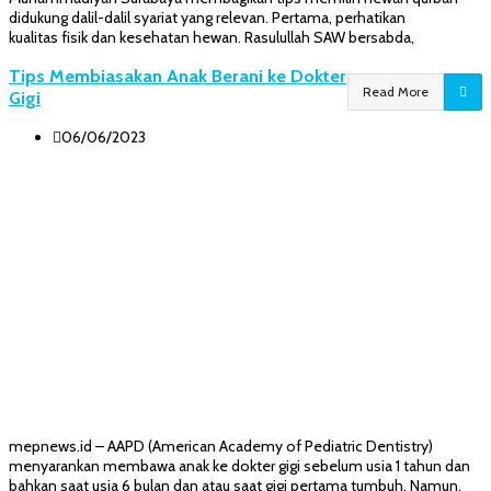
didukung dalil-dalil syariat yang relevan. Pertama, perhatikan
kualitas fisik dan kesehatan hewan. Rasulullah SAW bersabda,
Tips Membiasakan Anak Berani ke Dokter
Read More
Gigi
06/06/2023
mepnews.id – AAPD (American Academy of Pediatric Dentistry)
menyarankan membawa anak ke dokter gigi sebelum usia 1 tahun dan
bahkan saat usia 6 bulan dan atau saat gigi pertama tumbuh. Namun,