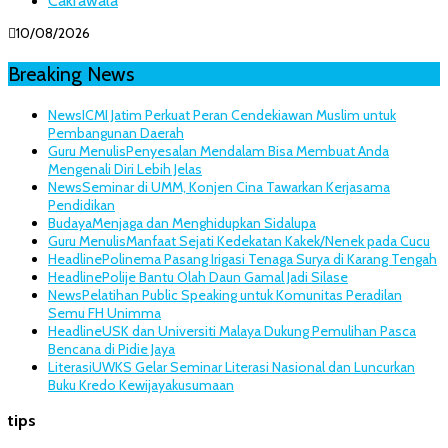
Cakrawala
10/08/2026
Breaking News
News
ICMI Jatim Perkuat Peran Cendekiawan Muslim untuk
Pembangunan Daerah
Guru Menulis
Penyesalan Mendalam Bisa Membuat Anda
Mengenali Diri Lebih Jelas
News
Seminar di UMM, Konjen Cina Tawarkan Kerjasama
Pendidikan
Budaya
Menjaga dan Menghidupkan Sidalupa
Guru Menulis
Manfaat Sejati Kedekatan Kakek/Nenek pada Cucu
Headline
Polinema Pasang Irigasi Tenaga Surya di Karang Tengah
Headline
Polije Bantu Olah Daun Gamal Jadi Silase
News
Pelatihan Public Speaking untuk Komunitas Peradilan
Semu FH Unimma
Headline
USK dan Universiti Malaya Dukung Pemulihan Pasca
Bencana di Pidie Jaya
Literasi
UWKS Gelar Seminar Literasi Nasional dan Luncurkan
Buku Kredo Kewijayakusumaan
tips