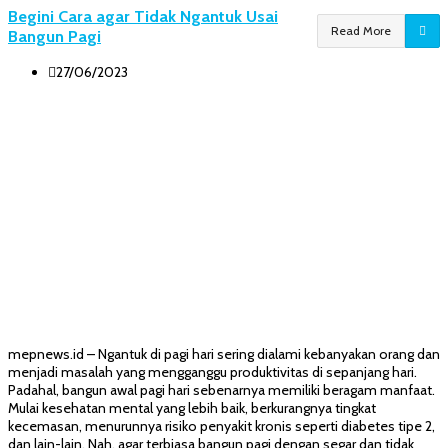
Begini Cara agar Tidak Ngantuk Usai
Read More
Bangun Pagi
27/06/2023
mepnews.id – Ngantuk di pagi hari sering dialami kebanyakan orang dan
menjadi masalah yang mengganggu produktivitas di sepanjang hari.
Padahal, bangun awal pagi hari sebenarnya memiliki beragam manfaat.
Mulai kesehatan mental yang lebih baik, berkurangnya tingkat
kecemasan, menurunnya risiko penyakit kronis seperti diabetes tipe 2,
dan lain-lain. Nah, agar terbiasa bangun pagi dengan segar dan tidak