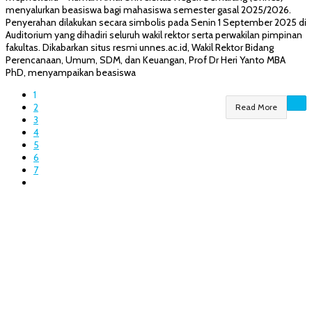
menyalurkan beasiswa bagi mahasiswa semester gasal 2025/2026.
Penyerahan dilakukan secara simbolis pada Senin 1 September 2025 di
Auditorium yang dihadiri seluruh wakil rektor serta perwakilan pimpinan
fakultas. Dikabarkan situs resmi unnes.ac.id, Wakil Rektor Bidang
Perencanaan, Umum, SDM, dan Keuangan, Prof Dr Heri Yanto MBA
PhD, menyampaikan beasiswa
1
2
Read More
3
4
5
6
7