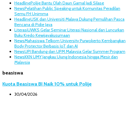
Headline
Polije Bantu Olah Daun Gamal Jadi Silase
News
Pelatihan Public Speaking untuk Komunitas Peradilan
Semu FH Unimma
Headline
USK dan Universiti Malaya Dukung Pemulihan Pasca
Bencana di Pidie Jaya
Literasi
UWKS Gelar Seminar Literasi Nasional dan Luncurkan
Buku Kredo Kewijayakusumaan
News
Mahasiswa Telkom University Purwokerto Kembangkan
Body Protector Berbasis IoT dan AI
News
UPI Bandung dan UPM Malaysia Gelar Summer Program
News
KKN UMY Jangkau Ujung Indonesia hingga Mesir dan
Malaysia
beasiswa
Kuota Beasiswa BI Naik 10% untuk Polije
30/04/2026