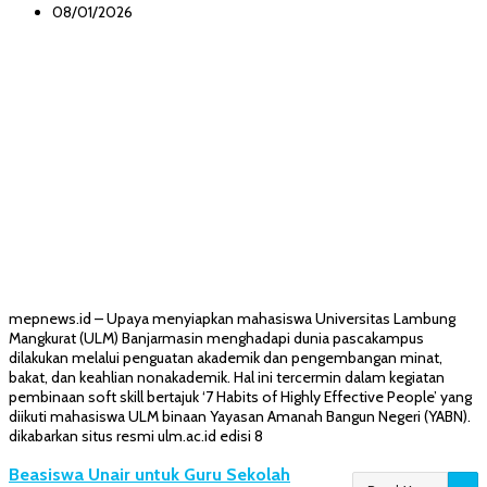
08/01/2026
mepnews.id – Upaya menyiapkan mahasiswa Universitas Lambung
Mangkurat (ULM) Banjarmasin menghadapi dunia pascakampus
dilakukan melalui penguatan akademik dan pengembangan minat,
bakat, dan keahlian nonakademik. Hal ini tercermin dalam kegiatan
pembinaan soft skill bertajuk ‘7 Habits of Highly Effective People’ yang
diikuti mahasiswa ULM binaan Yayasan Amanah Bangun Negeri (YABN).
dikabarkan situs resmi ulm.ac.id edisi 8
Beasiswa Unair untuk Guru Sekolah