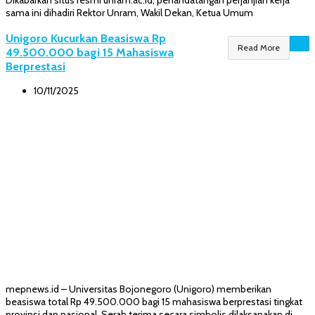
Dikabarkan situs resmi unram.ac.id, penandatangan perjanjian kerja
sama ini dihadiri Rektor Unram, Wakil Dekan, Ketua Umum
Unigoro Kucurkan Beasiswa Rp
Read More
49.500.000 bagi 15 Mahasiswa
Berprestasi
10/11/2025
mepnews.id – Universitas Bojonegoro (Unigoro) memberikan
beasiswa total Rp 49.500.000 bagi 15 mahasiswa berprestasi tingkat
provinsi dan nasional. Serah terima secara simbolis dilaksanakan di