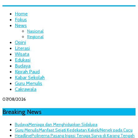
Home
Fokus
News
Nasional
Regional
Opini
Literasi
Wisata
Edukasi
Budaya
Kiprah Paud
Kabar Sekolah
Guru Menulis
Cakrawala
07/08/2026
Breaking News
Budaya
Menjaga dan Menghidupkan Sidalupa
Guru Menulis
Manfaat Sejati Kedekatan Kakek/Nenek pada Cucu
Headline
Polinema Pasang Irigasi Tenaga Surya di Karang Tengah