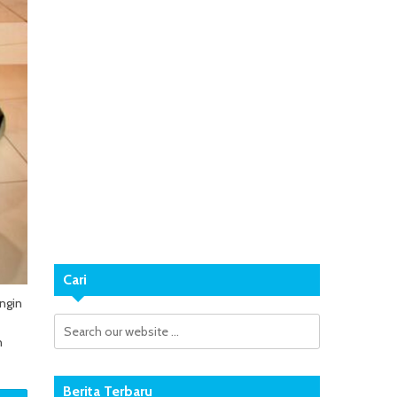
Cari
ngin
n
Berita Terbaru