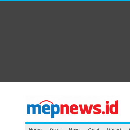
Home
Fokus
News
Opini
Literasi