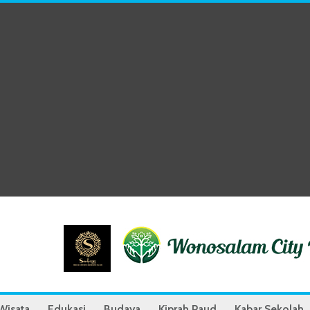
Wisata
Edukasi
Budaya
Kiprah Paud
Kabar Sekolah