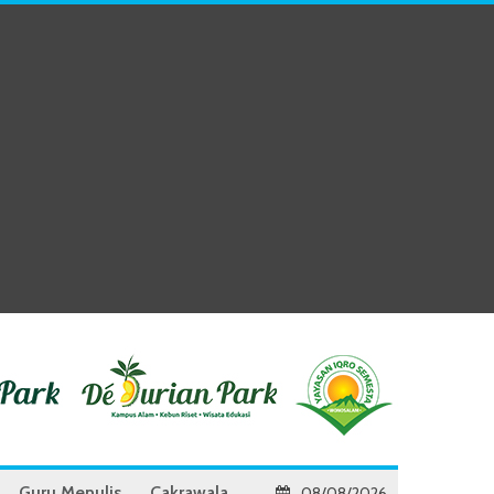
Guru Menulis
Cakrawala
08/08/2026