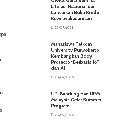
UWKS Gelar Seminar
Literasi Nasional dan
Luncurkan Buku Kredo
Kewijayakusumaan
29/07/2026
npa
Mahasiswa Telkom
University Purwokerto
Kembangkan Body
n
Protector Berbasis IoT
dan AI
28/07/2026
a.
UPI Bandung dan UPM
Malaysia Gelar Summer
Program
ng
28/07/2026