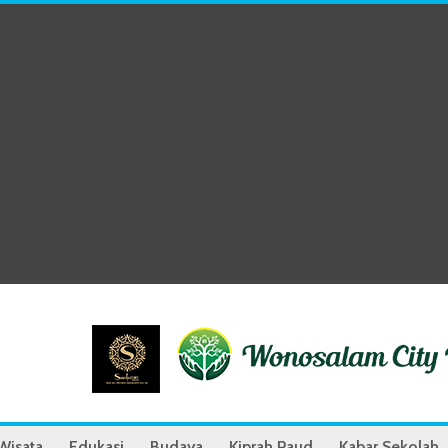
Wisata
Edukasi
Budaya
Kiprah Paud
Kabar Sekolah