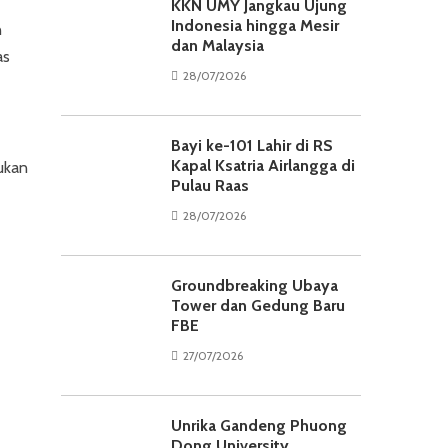
KKN UMY Jangkau Ujung
Indonesia hingga Mesir
n
dan Malaysia
as
28/07/2026
Bayi ke-101 Lahir di RS
Kapal Ksatria Airlangga di
ukan
Pulau Raas
28/07/2026
Groundbreaking Ubaya
Tower dan Gedung Baru
FBE
27/07/2026
Unrika Gandeng Phuong
Dong University