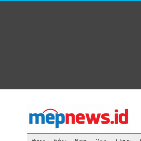
Home
Fokus
News
Opini
Literasi