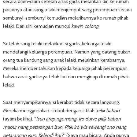
secara diam-diam setelah anak gadis melarikan diri ke rumah
pacarnya atau sang lelaki menjemput sang perempuan secara
sembunyi-sembunyi kemudian melarikannya ke rumah pihak
lelaki. Dari sini kemudian muncul
kawin colong
.
Setelah sang lelaki melarikan si gadis, keluarga lelaki
mendatangi keluarga perempuan. Namun yang datang bukan
orang tua kandung sang anak lelaki, melainkan kerabatnya.
Mereka memberitahukan kepada keluarga pihak perempuan
bahwa anak gadisnya telah lari dan menginap di rumah pihak
lelaki.
Saat menyampikannya, si kerabat tidak secara langsung.
Mereka menggunakan simbol dengan istilah ‘
pitik babon
‘
(ayam betina). “
Isun arep ngomong. Iro duwe pitik babon
mabur nang petarangan isun. Pitik iro wis sewengi ono nang
petarangan isun. Kelendi ikai?
” (Saya mau bicara. Anda punya