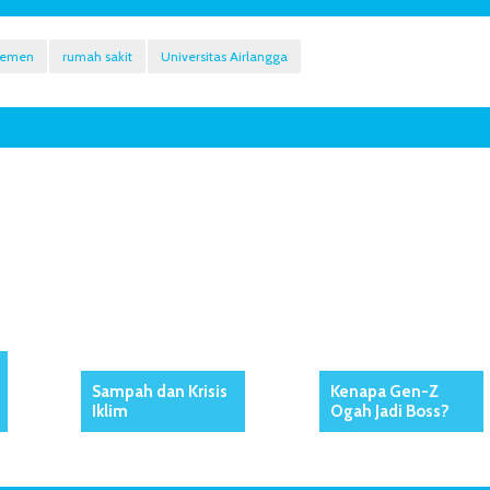
jemen
rumah sakit
Universitas Airlangga
Sampah dan Krisis
Kenapa Gen-Z
Iklim
Ogah Jadi Boss?