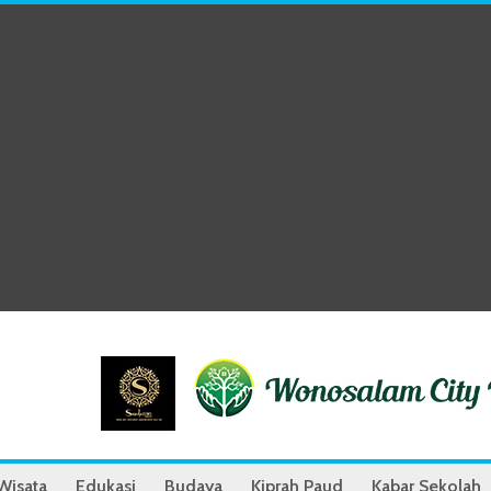
Wisata
Edukasi
Budaya
Kiprah Paud
Kabar Sekolah