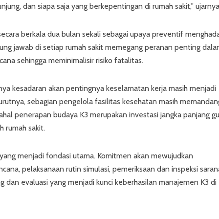
jung, dan siapa saja yang berkepentingan di rumah sakit,” ujarnya
 secara berkala dua bulan sekali sebagai upaya preventif menghad
ggung jawab di setiap rumah sakit memegang peranan penting dal
na sehingga meminimalisir risiko fatalitas.
ya kesadaran akan pentingnya keselamatan kerja masih menjadi
rutnya, sebagian pengelola fasilitas kesehatan masih memandan
ahal penerapan budaya K3 merupakan investasi jangka panjang g
 rumah sakit.
t yang menjadi fondasi utama. Komitmen akan mewujudkan
cana, pelaksanaan rutin simulasi, pemeriksaan dan inspeksi saran
ing dan evaluasi yang menjadi kunci keberhasilan manajemen K3 di