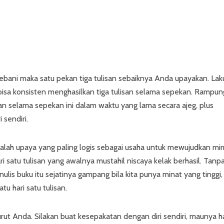
bebani maka satu pekan tiga tulisan sebaiknya Anda upayakan. La
r bisa konsisten menghasilkan tiga tulisan selama sepekan. Rampu
isan selama sepekan ini dalam waktu yang lama secara ajeg, plus
 sendiri.
 adalah upaya yang paling logis sebagai usaha untuk mewujudkan mi
ri satu tulisan yang awalnya mustahil niscaya kelak berhasil. Tanp
nulis buku itu sejatinya gampang bila kita punya minat yang tinggi,
u hari satu tulisan.
menurut Anda. Silakan buat kesepakatan dengan diri sendiri, maunya ha