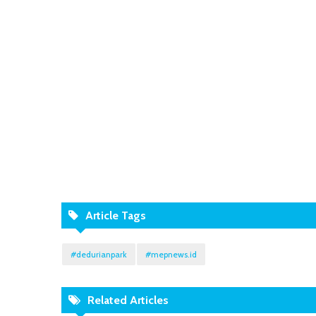
Article Tags
#dedurianpark
#mepnews.id
Related Articles