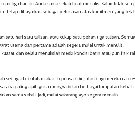
 dari tiga hari itu Anda sama sekali tidak menulis. Kalau tidak sem
g itu tetap dibayarkan sebagai pelunasan atas komitmen yang tela
 satu hari satu tulisan, atau cukup satu pekan tiga tulisan. Semu
yarat utama dan pertama adalah segera mulai untuk menulis.
kuasai, dan selalu menulislah meski kondisi batin atau pun fisik ta
hati sebagai kebutuhan akan kepuasan diri, atau bagi mereka calon
h sarana paling ajaib guna menghadirkan berbagai lompatan hebat 
rkan sama sekali. Jadi, mulai sekarang ayo segera menulis.