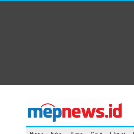
Home
Fokus
News
Opini
Literasi