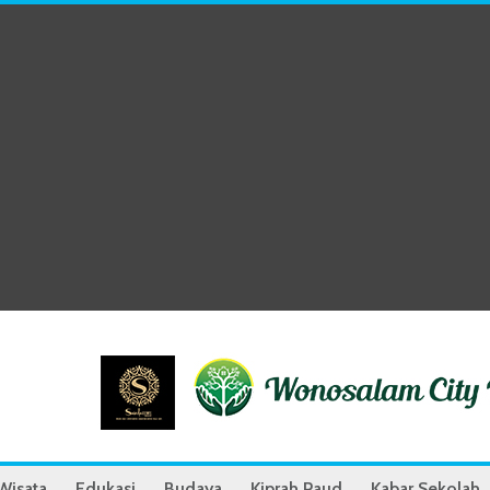
Wisata
Edukasi
Budaya
Kiprah Paud
Kabar Sekolah