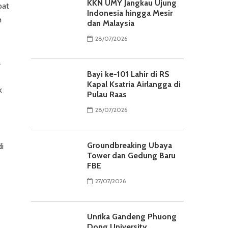
KKN UMY Jangkau Ujung
pat
Indonesia hingga Mesir
h
dan Malaysia
28/07/2026
a
Bayi ke-101 Lahir di RS
Kapal Ksatria Airlangga di
k
Pulau Raas
28/07/2026
-
Groundbreaking Ubaya
di
Tower dan Gedung Baru
FBE
27/07/2026
Unrika Gandeng Phuong
Dong University