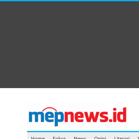
Home
Fokus
News
Opini
Literasi