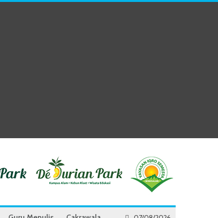
Guru Menulis
Cakrawala
07/08/2026