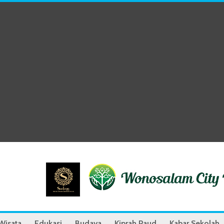
Wisata
Edukasi
Budaya
Kiprah Paud
Kabar Sekolah