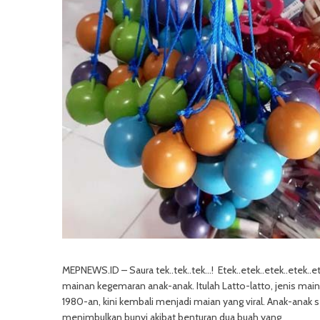
MEPNEWS.ID – Saura tek..tek..tek…! Etek..etek..etek..etek..
mainan kegemaran anak-anak. Itulah Latto-latto, jenis mai
1980-an, kini kembali menjadi maian yang viral. Anak-ana
menimbulkan bunyi akibat benturan dua buah yang