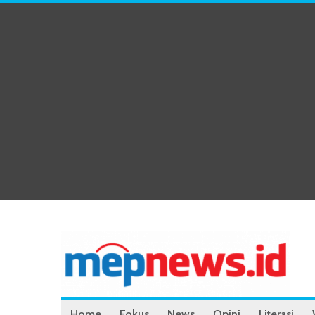
Home
Fokus
News
Opini
Literasi