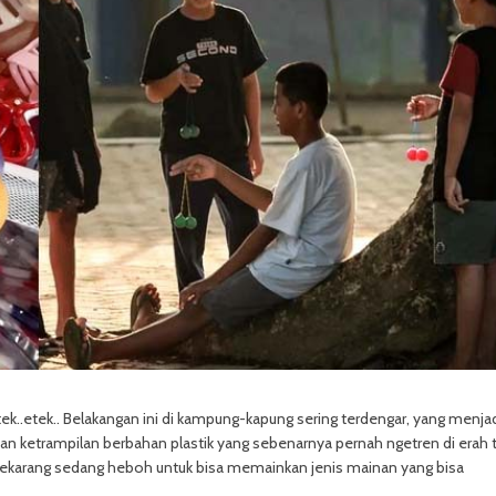
etek..etek.. Belakangan ini di kampung-kapung sering terdengar, yang menja
nan ketrampilan berbahan plastik yang sebenarnya pernah ngetren di erah 
k sekarang sedang heboh untuk bisa memainkan jenis mainan yang bisa