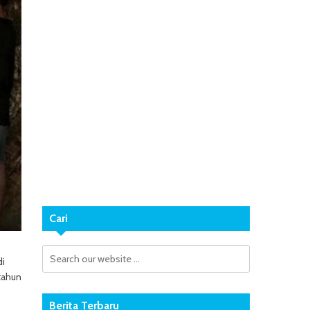
Cari
di
tahun
Berita Terbaru