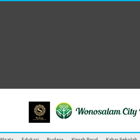
Wisata
Edukasi
Budaya
Kiprah Paud
Kabar Sekolah