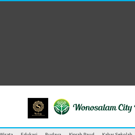
Wisata
Edukasi
Budaya
Kiprah Paud
Kabar Sekolah