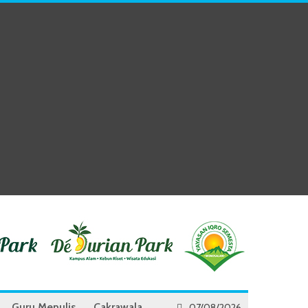
Guru Menulis
Cakrawala
07/08/2026