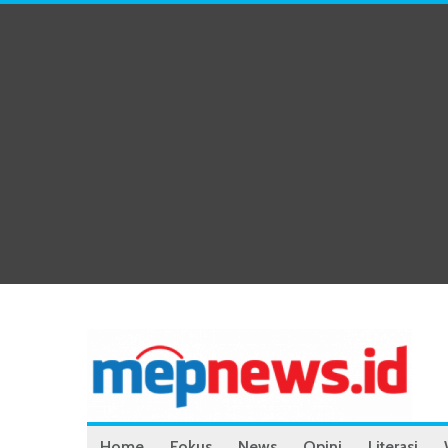
Home
Fokus
News
Opini
Literasi