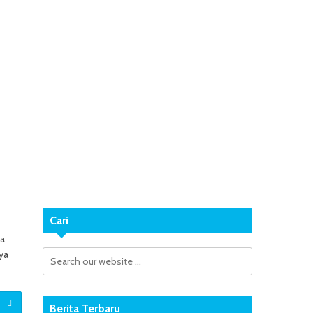
Cari
ja
ya
Berita Terbaru