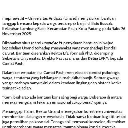
mepnews.id
– Universitas Andalas (Unand) menyalurkan bantuan
tanggap bencana kepada warga terdampak banjir di Batu Busuak,
Kelurahan Lambung Bukit, Kecamatan Pauh, Kota Padang, pada Rabu 26
November 2025.
Dikabarkan situs resmi
unand.ac.id
, penyaluran bantuan ini wujud
kepedulian Unand terhadap masyarakat yang menghadapi kondisi
darurat. Bantuan diserahkan Rektor Efa Yonnedi PhD, didampingi
Sekretaris Universitas, Direktur Pascasarjana, dan Ketua LPPM, kepada
Camat Pauh.
Dalam kesempatan itu, Camat Pauh menjelaskan kondisi psikologis
warga, terutama yang kehilangan rumah akibat banjir. Seorang warga
yang rumahnya hanyut kini dalam keadaan linglung dan histeris ketika
teringat kejadian.
“Kami berharap ada bantuan konseling bagi warga. Beberapa di antara
mereka mengalami tekanan emosional cukup berat,” ujarnya.
Menanggapi hal ini, Rektor Unand menegaskan komitmen universitas
memberikan dukungan menyeluruh. Tidak hanya bantuan logistik tetapi
juga pemulihan psikososial. Tenaga ahli, termasuk konselor, dikerahkan
untuk membantu warga mengatasi trauma hingga kondisi mereka