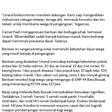
“Unand berkomitmen memberi dukungan. Kami siap mengerahkan
mahasiswa sebagai relawan, tenaga ahli, termasuk konselor dan tim
terkait, untuk membantu warga di pengungsian,” tegasnya.
Camat Pauh mengapresiasi bantuan dari berbagai pihak, termasuk
Unand. “Alhamdulillah sudah banyak bantuan masuk. Kami berharap
dapat memenuhi prasarana dasar,” katanya.
Bantuan ini sangat penting untuk memenuhi kebutuhan dasar warga
yang masih berada di pengungsian.
Bantuan yang disalurkan Unand mencakup berbagai kebutuhan pokok,
antara lain 20 helai selimut, 20 dus air mineral, 23 dus mie instan, 10
karung beras, 1 dus popok dewasa, 1 dus popok bayi, 10 lapik telur, 100
batang sabun mandi, 1 dus sabun cuci piring, serta 5 dus minyak goreng.
Bantuan tersebut bagi warga yang mengungsi di SMP 44 Batu Busuak,
yang menampung 107 KK atau 327 jiwa.
Banjir yang melanda Batu Busuak menyebabkan kerusakan signifikan.
Setidaknya, 2 rumah hanyut, 5 rumah rusak parah, 1 mushalla
terendam, dan total 140 rumah terdampak banjir. Korban terdampak
total 341 jiwa. Kondisi ini menuntut respons cepat dari sisi logistik
maupun pendampingan emosional bagi warga.