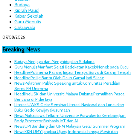
Budaya
Kiprah Paud
Kabar Sekolah
Guru Menulis
Cakrawala
07/08/2026
Breaking News
Budaya
Menjaga dan Menghidupkan Sidalupa
Guru Menulis
Manfaat Sejati Kedekatan Kakek/Nenek pada Cucu
Headline
Polinema Pasang Irigasi Tenaga Surya di Karang Tengah
Headline
Polije Bantu Olah Daun Gamal Jadi Silase
News
Pelatihan Public Speaking untuk Komunitas Peradilan
Semu FH Unimma
Headline
USK dan Universiti Malaya Dukung Pemulihan Pasca
Bencana di Pidie Jaya
Literasi
UWKS Gelar Seminar Literasi Nasional dan Luncurkan
Buku Kredo Kewijayakusumaan
News
Mahasiswa Telkom University Purwokerto Kembangkan
Body Protector Berbasis IoT dan AI
News
UPI Bandung dan UPM Malaysia Gelar Summer Program
News
KKN UMY Jangkau Ujung Indonesia hingga Mesir dan