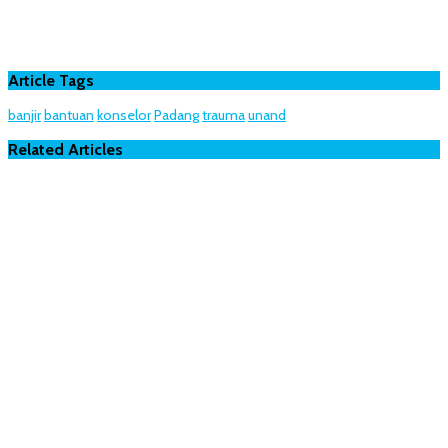
Article Tags
banjir
bantuan
konselor
Padang
trauma
unand
Related Articles