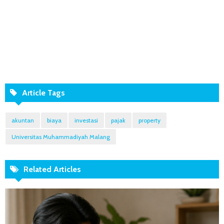
Article Tags
akuntan
biaya
investasi
pajak
property
Universitas Muhammadiyah Malang
Related Articles