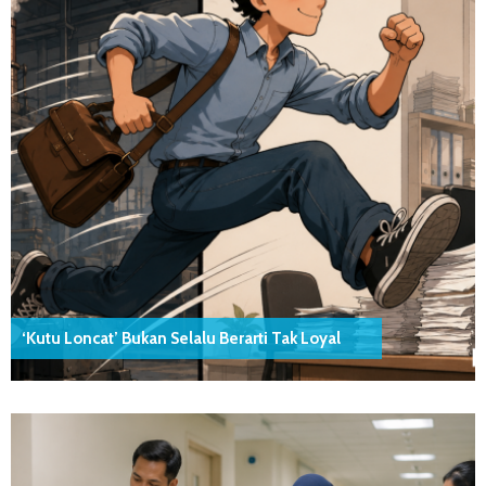
‘Kutu Loncat’ Bukan Selalu Berarti Tak Loyal