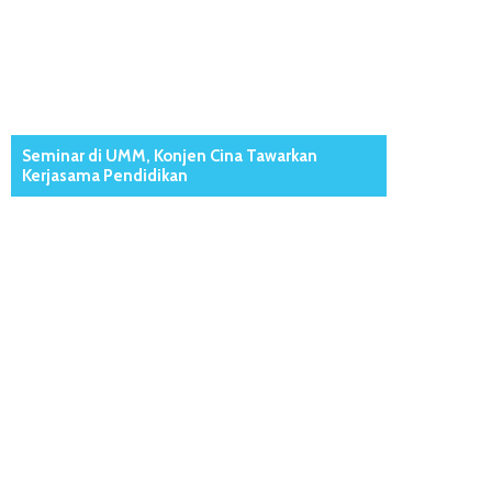
Seminar di UMM, Konjen Cina Tawarkan
Kerjasama Pendidikan