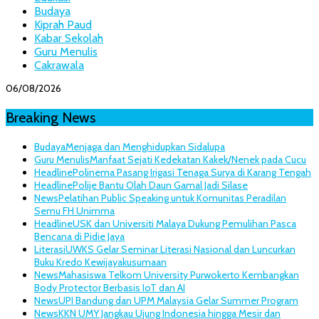
Budaya
Kiprah Paud
Kabar Sekolah
Guru Menulis
Cakrawala
06/08/2026
Breaking News
Budaya
Menjaga dan Menghidupkan Sidalupa
Guru Menulis
Manfaat Sejati Kedekatan Kakek/Nenek pada Cucu
Headline
Polinema Pasang Irigasi Tenaga Surya di Karang Tengah
Headline
Polije Bantu Olah Daun Gamal Jadi Silase
News
Pelatihan Public Speaking untuk Komunitas Peradilan
Semu FH Unimma
Headline
USK dan Universiti Malaya Dukung Pemulihan Pasca
Bencana di Pidie Jaya
Literasi
UWKS Gelar Seminar Literasi Nasional dan Luncurkan
Buku Kredo Kewijayakusumaan
News
Mahasiswa Telkom University Purwokerto Kembangkan
Body Protector Berbasis IoT dan AI
News
UPI Bandung dan UPM Malaysia Gelar Summer Program
News
KKN UMY Jangkau Ujung Indonesia hingga Mesir dan