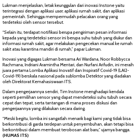
Lukman menjelaskan, letak keunggulan dari inovasi Instone yaitu
terintegrasi dengan aplikasi
user
, aplikasi rumah sakit, dan aplikasi
pemerintah. Sehingga mempermudah pelacakan orang yang
terdeteksi oleh sensor tersebut.
“Selain itu, terdapat notifikasi berupa pengiriman pesan informasi
kepada yang terdeteksi sensor ini berupa suhu tubuh yang diukur dan
informasi rumah sakit, agar melakukan pengecekan manual ke rumah
sakit atau karantina mandiri di rumah,” papar Lukman.
Inovasi yang digagas Lukman bersama Ari Wardana, Noor Robbycca
Rachmana, Indriani Aramintha Mentari, dan Nurfani Arifudin, ini meraih
juara pertama Lomba Aplikasi Inovatif dan Inspiratif Covid-19 (LAI2-
Covid-19) berskala nasional pada sublomba Detektor yang diadakan
oleh Direktorat Kemahasiswaan ITS.
Dalam pengerjaannya sendiri, Tim Instone menghadapi kendala
seperti pemilihan sensor yang dapat mendeteksi suhu tubuh secara
cepat dan tepat, serta tantangan di mana proses diskusi dan
pengerjaannya yang dilakukan secara daring.
“Meski begitu, lomba ini sangatlah menarik bagi kami yang tidak bisa
berkontribusi di garda terdepan untuk penyembuhan, akan tetapi bisa
berkontribusi dalam membuat terobosan alat baru,” ujarnya bangga.
(HUMAS ITS)