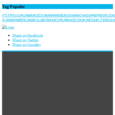
Tag Populer
ITS
TIPS
UGM
UNAIR
#DEDURIANPARK
BEASISWA
INOVASI
#MEPNEWS.ID
K
SURABAYA
BENCANA
KOLABORASI
KOMUNIKASI
USK
#UNESA
#LITERASI
U
Share on Facebook
Share on Twitter
Share on Google+