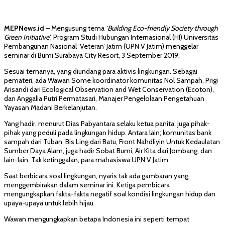
MEPNews.id
– Mengusung tema
‘Building Eco-friendly Society through
Green Initiative’
, Program Studi Hubungan Internasional (HI) Universitas
Pembangunan Nasional ‘Veteran’ Jatim (UPN V Jatim) menggelar
seminar di Bumi Surabaya City Resort, 3 September 2019.
Sesuai temanya, yang diundang para aktivis lingkungan. Sebagai
pemateri, ada Wawan Some koordinator komunitas Nol Sampah, Prigi
Arisandi dari Ecological Observation and Wet Conservation (Ecoton),
dan Anggalia Putri Permatasari, Manajer Pengelolaan Pengetahuan
Yayasan Madani Berkelanjutan.
Yang hadir, menurut Dias Pabyantara selaku ketua panita, juga pihak-
pihak yang peduli pada lingkungan hidup. Antara lain; komunitas bank
sampah dari Tuban, Bis Ling dari Batu, Front Nahdliyin Untuk Kedaulatan
Sumber Daya Alam, juga hadir Sobat Bumi, Air Kita dari Jombang, dan
lain-lain. Tak ketinggalan, para mahasiswa UPN V Jatim.
Saat berbicara soal lingkungan, nyaris tak ada gambaran yang
menggembirakan dalam seminar ini. Ketiga pembicara
mengungkapkan fakta-fakta negatif soal kondisi lingkungan hidup dan
upaya-upaya untuk lebih hijau.
Wawan mengungkapkan betapa Indonesia ini seperti tempat