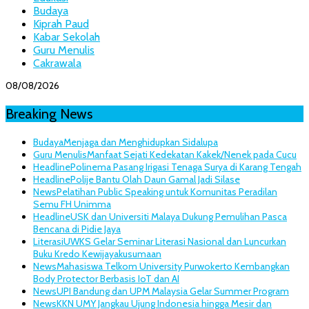
Budaya
Kiprah Paud
Kabar Sekolah
Guru Menulis
Cakrawala
08/08/2026
Breaking News
Budaya
Menjaga dan Menghidupkan Sidalupa
Guru Menulis
Manfaat Sejati Kedekatan Kakek/Nenek pada Cucu
Headline
Polinema Pasang Irigasi Tenaga Surya di Karang Tengah
Headline
Polije Bantu Olah Daun Gamal Jadi Silase
News
Pelatihan Public Speaking untuk Komunitas Peradilan
Semu FH Unimma
Headline
USK dan Universiti Malaya Dukung Pemulihan Pasca
Bencana di Pidie Jaya
Literasi
UWKS Gelar Seminar Literasi Nasional dan Luncurkan
Buku Kredo Kewijayakusumaan
News
Mahasiswa Telkom University Purwokerto Kembangkan
Body Protector Berbasis IoT dan AI
News
UPI Bandung dan UPM Malaysia Gelar Summer Program
News
KKN UMY Jangkau Ujung Indonesia hingga Mesir dan