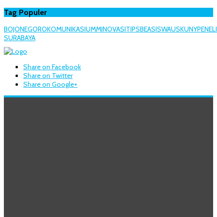
Tag Populer
BOJONEGORO
KOMUNIKASI
UMM
INOVASI
TIPS
BEASISWA
USK
UNY
PENEL
SURABAYA
Share on Facebook
Share on Twitter
Share on Google+