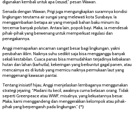
digunakan kembali untuk apa (
reuse
),” pesan Wawan.
Senada dengan Wawan, Prigi juga mengungkapkan suramnya kondisi
lingkungan terutama air sungai yang melewati kota Surabaya. Ia
menggambarkan betapa air yang menjadi bahan baku minum itu
tercemar banyak polutan. Antara lain, popok bayi. Maka, ia mendesak
pihak-pihak yang berwenang untuk memperkuat regulasi dan
penegakannya.
Anggi memaparkan ancaman sangat besar bagi lingkungan, yakni
perubahan iklim. Naiknya suhu sedikit saja bisa mengganggu banyak
sekali kestabilan. Cuaca panas bisa memudahkan terjadinya kebakaran
hutan dan lahan (karhutla), kekeringan yang berbuntut gagal panen, atau
mencairnya es di kutub yang memicu naiknya permukaan laut yang
menggenangi kawasan pantai.
Tentang inisiatif hijau, Anggi menjelaskan lembaganya menggunakan
strategi jejaring. “Madani itu kecil, awaknya cuma belasan orang. Tidak
seperti Greenpeace atau WWF, misalnya, yang kekuatannya besar.
Maka, kami menggandeng dan menggerakkan kelompok atau pihak-
pihak yang berpengaruh pada lingkungan.”
(*)