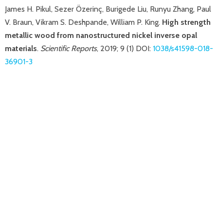
James H. Pikul, Sezer Özerinç, Burigede Liu, Runyu Zhang, Paul
V. Braun, Vikram S. Deshpande, William P. King.
High strength
metallic wood from nanostructured nickel inverse opal
materials
.
Scientific Reports
, 2019; 9 (1) DOI:
1038/s41598-018-
36901-3