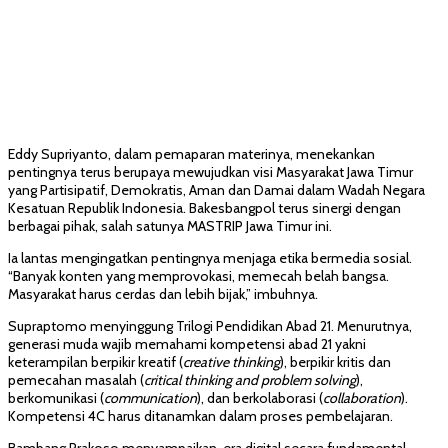
Eddy Supriyanto, dalam pemaparan materinya, menekankan
pentingnya terus berupaya mewujudkan visi Masyarakat Jawa Timur
yang Partisipatif, Demokratis, Aman dan Damai dalam Wadah Negara
Kesatuan Republik Indonesia. Bakesbangpol terus sinergi dengan
berbagai pihak, salah satunya MASTRIP Jawa Timur ini.
Ia lantas mengingatkan pentingnya menjaga etika bermedia sosial.
“Banyak konten yang memprovokasi, memecah belah bangsa.
Masyarakat harus cerdas dan lebih bijak,” imbuhnya.
Supraptomo menyinggung Trilogi Pendidikan Abad 21. Menurutnya,
generasi muda wajib memahami kompetensi abad 21 yakni
keterampilan berpikir kreatif (
creative thinking
), berpikir kritis dan
pemecahan masalah (
critical thinking and problem solving
),
berkomunikasi (
communication
), dan berkolaborasi (
collaboration
).
Kompetensi 4C harus ditanamkan dalam proses pembelajaran.
Bambang Prakoso menyampaikan, era digital secara fundamental