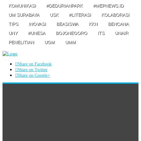
KOMUNIKASI
#DEDURIANPARK
#MEPNEWS.ID
UM SURABAYA
USK
#LITERASI
KOLABORASI
TIPS
INOVASI
BEASISWA
KKN
BENCANA
UNY
#UNESA
BOJONEGORO
ITS
UNAIR
PENELITIAN
UGM
UMM
Share on Facebook
Share on Twitter
Share on Google+