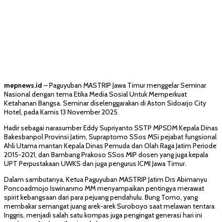
mepnews.id
– Paguyuban MASTRIP Jawa Timur menggelar Seminar
Nasional dengan tema Etika Media Sosial Untuk Memperkuat
Ketahanan Bangsa. Seminar diselenggarakan di Aston Sidoarjo City
Hotel, pada Kamis 13 November 2025.
Hadir sebagai narasumber Eddy Supriyanto SSTP MPSDM Kepala Dinas
Bakesbanpol Provinsi Jatim, Supraptomo SSos MSi pejabat fungsional
Ahli Utama mantan Kepala Dinas Pemuda dan Olah Raga Jatim Periode
2015-2021, dan Bambang Prakoso SSos MIP dosen yang juga kepala
UPT Perpustakaan UWKS dan juga pengurus ICMI Jawa Timur.
Dalam sambutanya, Ketua Paguyuban MASTRIP Jatim Drs Abimanyu
Poncoadmojo Iswinanrno MM menyampaikan pentingya merawat
spirit kebangsaan dari para pejuang pendahulu. Bung Tomo, yang
membakar semangat juang arek-arek Suroboyo saat melawan tentara
Inggris, menjadi salah satu kompas juga pengingat generasi hari ini