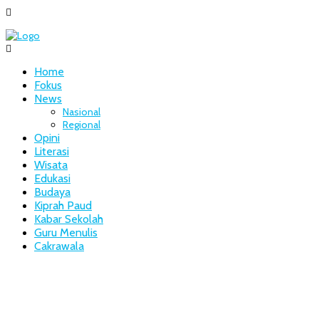
Home
Fokus
News
Nasional
Regional
Opini
Literasi
Wisata
Edukasi
Budaya
Kiprah Paud
Kabar Sekolah
Guru Menulis
Cakrawala