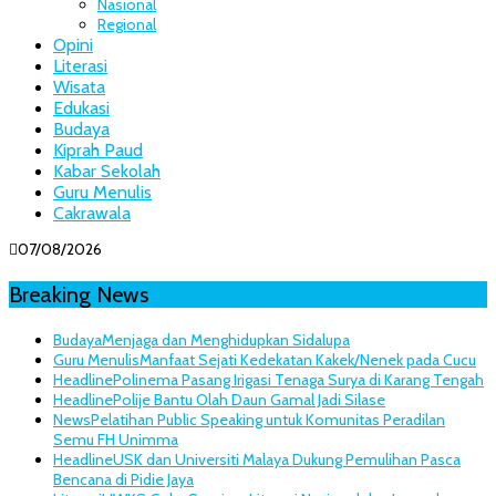
Nasional
Regional
Opini
Literasi
Wisata
Edukasi
Budaya
Kiprah Paud
Kabar Sekolah
Guru Menulis
Cakrawala
07/08/2026
Breaking News
Budaya
Menjaga dan Menghidupkan Sidalupa
Guru Menulis
Manfaat Sejati Kedekatan Kakek/Nenek pada Cucu
Headline
Polinema Pasang Irigasi Tenaga Surya di Karang Tengah
Headline
Polije Bantu Olah Daun Gamal Jadi Silase
News
Pelatihan Public Speaking untuk Komunitas Peradilan
Semu FH Unimma
Headline
USK dan Universiti Malaya Dukung Pemulihan Pasca
Bencana di Pidie Jaya