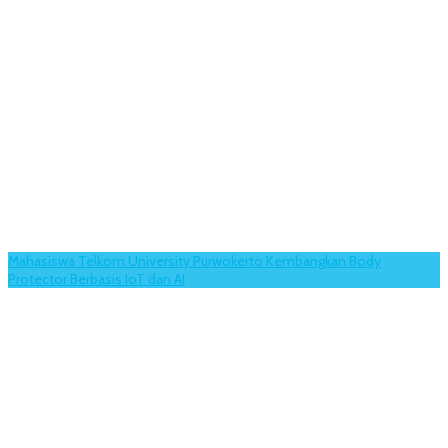
Mahasiswa Telkom University Purwokerto Kembangkan Body
Protector Berbasis IoT dan AI