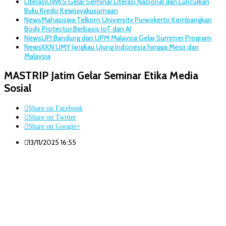
Literasi
UWKS Gelar Seminar Literasi Nasional dan Luncurkan
Buku Kredo Kewijayakusumaan
News
Mahasiswa Telkom University Purwokerto Kembangkan
Body Protector Berbasis IoT dan AI
News
UPI Bandung dan UPM Malaysia Gelar Summer Program
News
KKN UMY Jangkau Ujung Indonesia hingga Mesir dan
Malaysia
MASTRIP Jatim Gelar Seminar Etika Media
Sosial
Share on Facebook
Share on Twitter
Share on Google+
13/11/2025 16:55