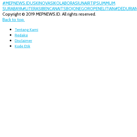
#MEPNEWS.ID
USK
INOVASI
KOLABORASI
UNAIR
TIPS
UMM
UM
SURABAYA
#LITERASI
BENCANA
ITS
BOJONEGORO
PENELITIAN
#DEDURIA
Copyright © 2019 MEPNEWS.ID. All rights reserved.
Back to top.
Tentang Kami
Redaksi
Disclaimer
Kode Etik