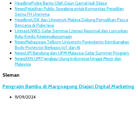
Headline
Polije Bantu Olah Daun Gamal Jadi Silase
News
Pelatihan Public Speaking untuk Komunitas Peradilan
Semu FH Unimma
Headline
USK dan Universiti Malaya Dukung Pemulihan Pasca
Bencana di Pidie Jaya
Literasi
UWKS Gelar Seminar Literasi Nasional dan Luncurkan
Buku Kredo Kewijayakusumaan
News
Mahasiswa Telkom University Purwokerto Kembangkan
Body Protector Berbasis IoT dan AI
News
UPI Bandung dan UPM Malaysia Gelar Summer Program
News
KKN UMY Jangkau Ujung Indonesia hingga Mesir dan
Malaysia
Sleman
Pengrajin Bambu di Margoagung Diajari Digital Marketing
11/09/2024