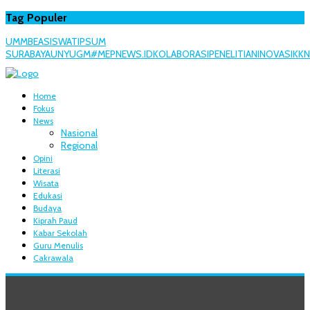
Tag Populer
UMM
BEASISWA
TIPS
UM
SURABAYA
UNY
UGM
#MEPNEWS.ID
KOLABORASI
PENELITIAN
INOVASI
KKN
Home
Fokus
News
Nasional
Regional
Opini
Literasi
Wisata
Edukasi
Budaya
Kiprah Paud
Kabar Sekolah
Guru Menulis
Cakrawala