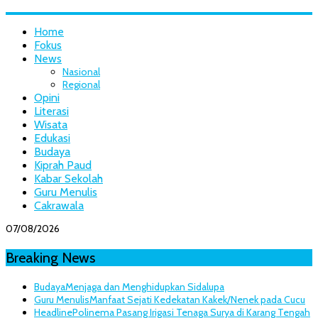
Home
Fokus
News
Nasional
Regional
Opini
Literasi
Wisata
Edukasi
Budaya
Kiprah Paud
Kabar Sekolah
Guru Menulis
Cakrawala
07/08/2026
Breaking News
Budaya
Menjaga dan Menghidupkan Sidalupa
Guru Menulis
Manfaat Sejati Kedekatan Kakek/Nenek pada Cucu
Headline
Polinema Pasang Irigasi Tenaga Surya di Karang Tengah