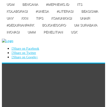
UGM
BENCANA
#MEPNEWS.ID
ITS
KOLABORASI
#UNESA
#LITERASI
BEASISWA
UNY
KKN
TIPS
KOMUNIKASI
UNAIR
#DEDURIANPARK
BOJONEGORO
UM SURABAYA
INOVASI
UMM
PENELITIAN
USK
Share on Facebook
Share on Twitter
Share on Google+