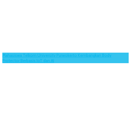
Mahasiswa Telkom University Purwokerto Kembangkan Body
Protector Berbasis IoT dan AI