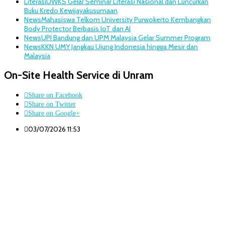
Literasi
UWKS Gelar Seminar Literasi Nasional dan Luncurkan
Buku Kredo Kewijayakusumaan
News
Mahasiswa Telkom University Purwokerto Kembangkan
Body Protector Berbasis IoT dan AI
News
UPI Bandung dan UPM Malaysia Gelar Summer Program
News
KKN UMY Jangkau Ujung Indonesia hingga Mesir dan
Malaysia
On-Site Health Service di Unram
Share on Facebook
Share on Twitter
Share on Google+
03/07/2026 11:53