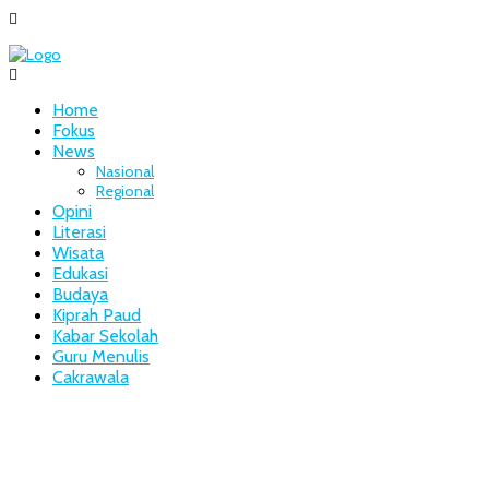
Home
Fokus
News
Nasional
Regional
Opini
Literasi
Wisata
Edukasi
Budaya
Kiprah Paud
Kabar Sekolah
Guru Menulis
Cakrawala