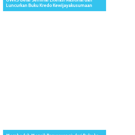
UWKS Gelar Seminar Literasi Nasional dan
Luncurkan Buku Kredo Kewijayakusumaan