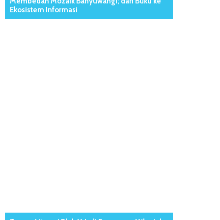
Membedah Mozaik Banyuwangi; dari Buku ke
Ekosistem Informasi