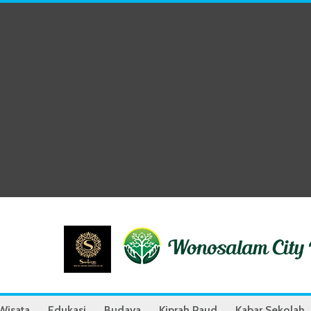
Wisata
Edukasi
Budaya
Kiprah Paud
Kabar Sekolah