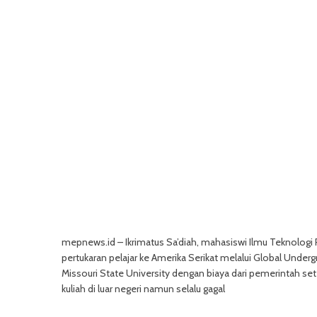
mepnews.id – Ikrimatus Sa’diah, mahasiswi Ilmu Teknolog
pertukaran pelajar ke Amerika Serikat melalui Global Unde
Missouri State University dengan biaya dari pemerintah se
kuliah di luar negeri namun selalu gagal