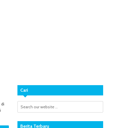
Cari
 di
i
Berita Terbaru