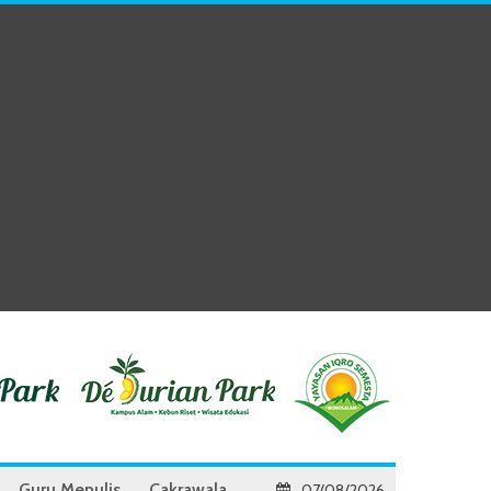
Guru Menulis
Cakrawala
07/08/2026