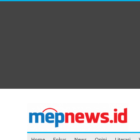
Home
Fokus
News
Opini
Literasi