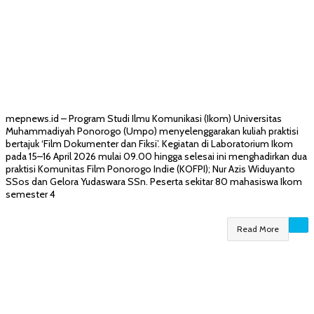
mepnews.id – Program Studi Ilmu Komunikasi (Ikom) Universitas
Muhammadiyah Ponorogo (Umpo) menyelenggarakan kuliah praktisi
bertajuk ‘Film Dokumenter dan Fiksi’. Kegiatan di Laboratorium Ikom
pada 15–16 April 2026 mulai 09.00 hingga selesai ini menghadirkan dua
praktisi Komunitas Film Ponorogo Indie (KOFPI); Nur Azis Widuyanto
SSos dan Gelora Yudaswara SSn. Peserta sekitar 80 mahasiswa Ikom
semester 4
Read More