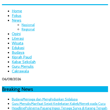
Home
Fokus
News
Nasional
Regional
Opini
Literasi
Wisata
Edukasi
Budaya
Kiprah Paud
Kabar Sekolah
Guru Menulis
Cakrawala
06/08/2026
Breaking News
Budaya
Menjaga dan Menghidupkan Sidalupa
Guru Menulis
Manfaat Sejati Kedekatan Kakek/Nenek pada Cucu
Headline
Polinema Pasang Irigasi Tenaga Surya di Karang Tengah