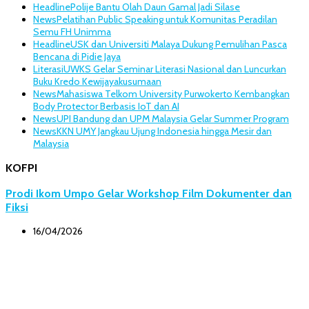
Headline
Polije Bantu Olah Daun Gamal Jadi Silase
News
Pelatihan Public Speaking untuk Komunitas Peradilan
Semu FH Unimma
Headline
USK dan Universiti Malaya Dukung Pemulihan Pasca
Bencana di Pidie Jaya
Literasi
UWKS Gelar Seminar Literasi Nasional dan Luncurkan
Buku Kredo Kewijayakusumaan
News
Mahasiswa Telkom University Purwokerto Kembangkan
Body Protector Berbasis IoT dan AI
News
UPI Bandung dan UPM Malaysia Gelar Summer Program
News
KKN UMY Jangkau Ujung Indonesia hingga Mesir dan
Malaysia
KOFPI
Prodi Ikom Umpo Gelar Workshop Film Dokumenter dan
Fiksi
16/04/2026