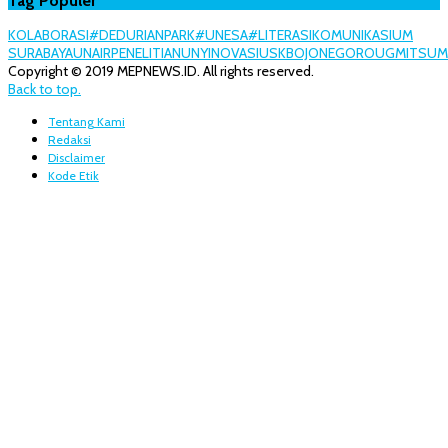
Tag Populer
KOLABORASI
#DEDURIANPARK
#UNESA
#LITERASI
KOMUNIKASI
UM
SURABAYA
UNAIR
PENELITIAN
UNY
INOVASI
USK
BOJONEGORO
UGM
ITS
U
Copyright © 2019 MEPNEWS.ID. All rights reserved.
Back to top.
Tentang Kami
Redaksi
Disclaimer
Kode Etik