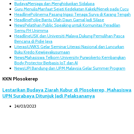
Budaya
Menjaga dan Menghidupkan Sidalupa
Guru Menulis
Manfaat Sejati Kedekatan Kakek/Nenek pada Cucu
Headline
Polinema Pasang Irigasi Tenaga Surya di Karang Tengah
Headline
Polije Bantu Olah Daun Gamal Jadi Silase
News
Pelatihan Public Speaking untuk Komunitas Peradilan
Semu FH Unimma
Headline
USK dan Universiti Malaya Dukung Pemulihan Pasca
Bencana di Pidie Jaya
Literasi
UWKS Gelar Seminar Literasi Nasional dan Luncurkan
Buku Kredo Kewijayakusumaan
News
Mahasiswa Telkom University Purwokerto Kembangkan
Body Protector Berbasis IoT dan AI
News
UPI Bandung dan UPM Malaysia Gelar Summer Program
KKN Plosokerep
Lestarikan Budaya Ziarah Kubur di Plosokerep, Mahasiswa
UPN Surabaya Ditunjuk Jadi Pelaksananya
24/03/2023