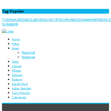
Tag Populer
ITS
KKN
#UNESA
KOLABORASI
USK
TIPS
KOMUNIKASI
UNAIR
#MEPNEWS.I
SURABAYA
Home
Fokus
News
Nasional
Regional
Opini
Literasi
Wisata
Edukasi
Budaya
Kiprah Paud
Kabar Sekolah
Guru Menulis
Cakrawala