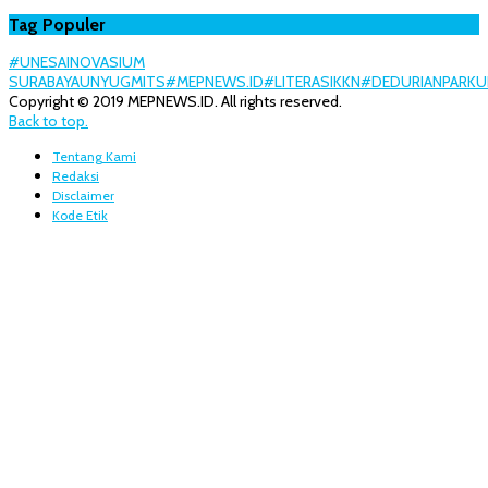
Tag Populer
#UNESA
INOVASI
UM
SURABAYA
UNY
UGM
ITS
#MEPNEWS.ID
#LITERASI
KKN
#DEDURIANPARK
U
Copyright © 2019 MEPNEWS.ID. All rights reserved.
Back to top.
Tentang Kami
Redaksi
Disclaimer
Kode Etik