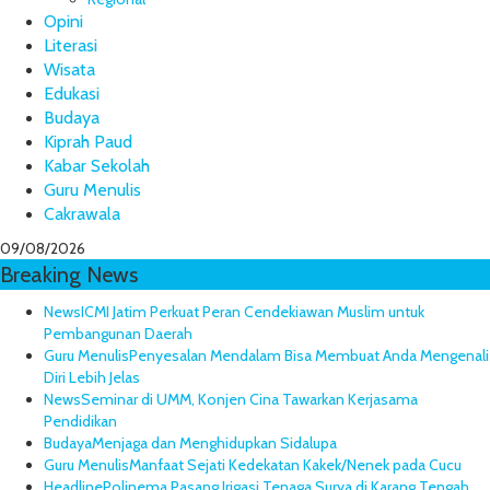
Opini
Literasi
Wisata
Edukasi
Budaya
Kiprah Paud
Kabar Sekolah
Guru Menulis
Cakrawala
09/08/2026
Breaking News
News
ICMI Jatim Perkuat Peran Cendekiawan Muslim untuk
Pembangunan Daerah
Guru Menulis
Penyesalan Mendalam Bisa Membuat Anda Mengenali
Diri Lebih Jelas
News
Seminar di UMM, Konjen Cina Tawarkan Kerjasama
Pendidikan
Budaya
Menjaga dan Menghidupkan Sidalupa
Guru Menulis
Manfaat Sejati Kedekatan Kakek/Nenek pada Cucu
Headline
Polinema Pasang Irigasi Tenaga Surya di Karang Tengah