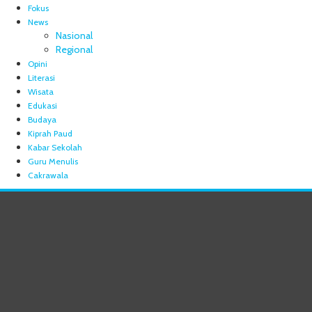
Fokus
News
Nasional
Regional
Opini
Literasi
Wisata
Edukasi
Budaya
Kiprah Paud
Kabar Sekolah
Guru Menulis
Cakrawala