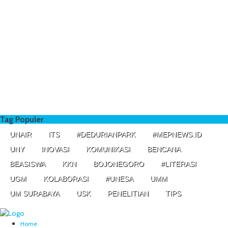
Tag Populer
UNAIR
ITS
#DEDURIANPARK
#MEPNEWS.ID
UNY
INOVASI
KOMUNIKASI
BENCANA
BEASISWA
KKN
BOJONEGORO
#LITERASI
UGM
KOLABORASI
#UNESA
UMM
UM SURABAYA
USK
PENELITIAN
TIPS
Home