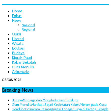
Home
Fokus
News
Nasional
Regional
Opini
Literasi
Wisata
Edukasi
Budaya
Kiprah Paud
Kabar Sekolah
Guru Menulis
Cakrawala
08/08/2026
Breaking News
Budaya
Menjaga dan Menghidupkan Sidalupa
Guru Menulis
Manfaat Sejati Kedekatan Kakek/Nenek pada Cucu
Headline
Polinema Pasang Irigasi Tenaga Surya di Karang Tengah