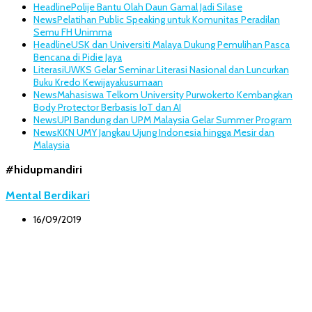
Headline
Polije Bantu Olah Daun Gamal Jadi Silase
News
Pelatihan Public Speaking untuk Komunitas Peradilan
Semu FH Unimma
Headline
USK dan Universiti Malaya Dukung Pemulihan Pasca
Bencana di Pidie Jaya
Literasi
UWKS Gelar Seminar Literasi Nasional dan Luncurkan
Buku Kredo Kewijayakusumaan
News
Mahasiswa Telkom University Purwokerto Kembangkan
Body Protector Berbasis IoT dan AI
News
UPI Bandung dan UPM Malaysia Gelar Summer Program
News
KKN UMY Jangkau Ujung Indonesia hingga Mesir dan
Malaysia
#hidupmandiri
Mental Berdikari
16/09/2019