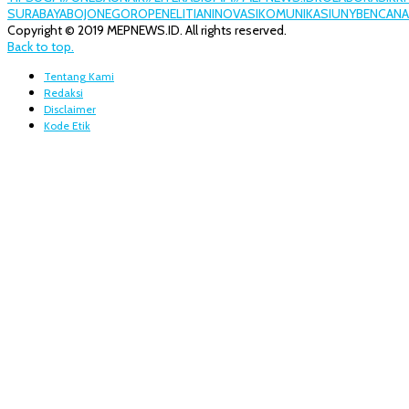
SURABAYA
BOJONEGORO
PENELITIAN
INOVASI
KOMUNIKASI
UNY
BENCANA
Copyright © 2019 MEPNEWS.ID. All rights reserved.
Back to top.
Tentang Kami
Redaksi
Disclaimer
Kode Etik