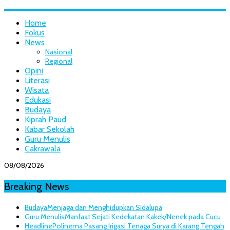
Home
Fokus
News
Nasional
Regional
Opini
Literasi
Wisata
Edukasi
Budaya
Kiprah Paud
Kabar Sekolah
Guru Menulis
Cakrawala
08/08/2026
Breaking News
Budaya
Menjaga dan Menghidupkan Sidalupa
Guru Menulis
Manfaat Sejati Kedekatan Kakek/Nenek pada Cucu
Headline
Polinema Pasang Irigasi Tenaga Surya di Karang Tengah