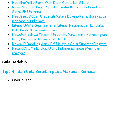
Headline
Polije Bantu Olah Daun Gamal Jadi Silase
News
Pelatihan Public Speaking untuk Komunitas Peradilan
Semu FH Unimma
Headline
USK dan Universiti Malaya Dukung Pemulihan Pasca
Bencana di Pidie Jaya
Literasi
UWKS Gelar Seminar Literasi Nasional dan Luncurkan
Buku Kredo Kewijayakusumaan
News
Mahasiswa Telkom University Purwokerto Kembangkan
Body Protector Berbasis IoT dan AI
News
UPI Bandung dan UPM Malaysia Gelar Summer Program
News
KKN UMY Jangkau Ujung Indonesia hingga Mesir dan
Malaysia
Gula Berlebih
Tips Hindari Gula Berlebih pada Makanan Kemasan
06/10/2022