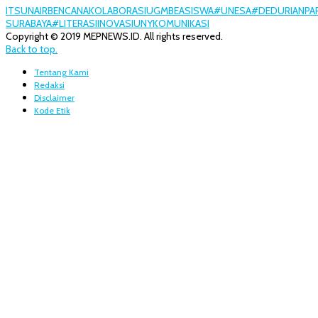
ITS
UNAIR
BENCANA
KOLABORASI
UGM
BEASISWA
#UNESA
#DEDURIANPA
SURABAYA
#LITERASI
INOVASI
UNY
KOMUNIKASI
Copyright © 2019 MEPNEWS.ID. All rights reserved.
Back to top.
Tentang Kami
Redaksi
Disclaimer
Kode Etik