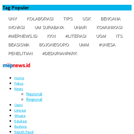
Tag Populer
UNY
KOLABORASI
TIPS
USK
BENCANA
INOVASI
UM SURABAYA
UNAIR
KOMUNIKASI
#MEPNEWS.ID
KKN
#LITERASI
UGM
ITS
BEASISWA
BOJONEGORO
UMM
#UNESA
PENELITIAN
#DEDURIANPARK
Home
Fokus
News
Nasional
Regional
Opini
Literasi
Wisata
Edukasi
Budaya
Kiprah Paud