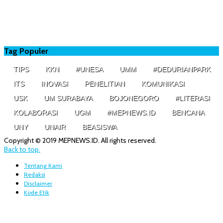
Tag Populer
TIPS
KKN
#UNESA
UMM
#DEDURIANPARK
ITS
INOVASI
PENELITIAN
KOMUNIKASI
USK
UM SURABAYA
BOJONEGORO
#LITERASI
KOLABORASI
UGM
#MEPNEWS.ID
BENCANA
UNY
UNAIR
BEASISWA
Copyright © 2019 MEPNEWS.ID. All rights reserved.
Back to top.
Tentang Kami
Redaksi
Disclaimer
Kode Etik