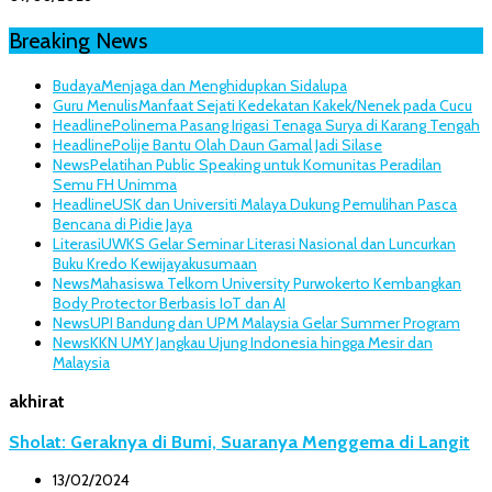
Breaking News
Budaya
Menjaga dan Menghidupkan Sidalupa
Guru Menulis
Manfaat Sejati Kedekatan Kakek/Nenek pada Cucu
Headline
Polinema Pasang Irigasi Tenaga Surya di Karang Tengah
Headline
Polije Bantu Olah Daun Gamal Jadi Silase
News
Pelatihan Public Speaking untuk Komunitas Peradilan
Semu FH Unimma
Headline
USK dan Universiti Malaya Dukung Pemulihan Pasca
Bencana di Pidie Jaya
Literasi
UWKS Gelar Seminar Literasi Nasional dan Luncurkan
Buku Kredo Kewijayakusumaan
News
Mahasiswa Telkom University Purwokerto Kembangkan
Body Protector Berbasis IoT dan AI
News
UPI Bandung dan UPM Malaysia Gelar Summer Program
News
KKN UMY Jangkau Ujung Indonesia hingga Mesir dan
Malaysia
akhirat
Sholat: Geraknya di Bumi, Suaranya Menggema di Langit
13/02/2024