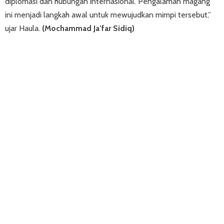
diplomasi dan hubungan internasional. Pengalaman magang
ini menjadi langkah awal untuk mewujudkan mimpi tersebut,”
ujar Haula.
(Mochammad Ja’far Sidiq)