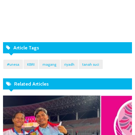
Article Tags
#unesa
KBRI
magang
riyadh
tanah suci
Related Articles