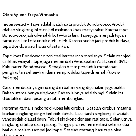
Oleh: Ayleen Freya Virmasha
mepnews.id
– Tape adalah salah satu produk Bondowoso. Produk
olahan singkong ini menjadi makanan khas masyarakat. Karena tape,
Bondowoso jadi dikenal di kota–kota lain. Tape juga menjadi tujuan
tamu dari luar kota untuk oleh–oleh. Karena sudah jadi produk budaya,
tape Bondowoso harus dilestarikan.
Tape khas Bondowoso terkenal karena rasa manisnya. Selain menjadi
ciri khas wilayah, tape juga menambah Pendapatan Asli Daerah (PAD)
Kabupaten Bondowoso. Sebagian besar penduduk mendapat
penghasilan sehari-hari dari memproduksi tape di rumah (
home
industry
).
Cara membuatnya gampang dan bahan yang digunakan juga praktis.
Bahan utama hanya singkong. Bahan lainnya adalah ragi. Selain itu
dibutuhkan daun pisang untuk membungkus.
Pertama-tama, singkong dikupas lalu direbus. Setelah direbus matang,
biarkan singkong dingin terlebih dahulu. Lalu, taruh singkong di wadah
yang sudah dialasi daun. Taburi singkong dengan ragi tape. Selanjutnya,
singkong ditutup daun pisang. Tunggu proses fermentasi selama dua
hari dua malam sampai jadi tape. Setelah matang, baru tape bisa
dikonsumsi.