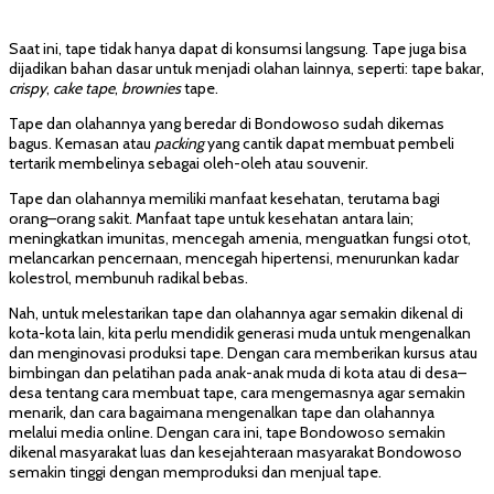
Saat ini, tape tidak hanya dapat di konsumsi langsung. Tape juga bisa
dijadikan bahan dasar untuk menjadi olahan lainnya, seperti: tape bakar,
crispy
,
cake tape
,
brownies
tape.
Tape dan olahannya yang beredar di Bondowoso sudah dikemas
bagus. Kemasan atau
packing
yang cantik dapat membuat pembeli
tertarik membelinya sebagai oleh-oleh atau souvenir.
Tape dan olahannya memiliki manfaat kesehatan, terutama bagi
orang–orang sakit. Manfaat tape untuk kesehatan antara lain;
meningkatkan imunitas, mencegah amenia, menguatkan fungsi otot,
melancarkan pencernaan, mencegah hipertensi, menurunkan kadar
kolestrol, membunuh radikal bebas.
Nah, untuk melestarikan tape dan olahannya agar semakin dikenal di
kota-kota lain, kita perlu mendidik generasi muda untuk mengenalkan
dan menginovasi produksi tape. Dengan cara memberikan kursus atau
bimbingan dan pelatihan pada anak-anak muda di kota atau di desa–
desa tentang cara membuat tape, cara mengemasnya agar semakin
menarik, dan cara bagaimana mengenalkan tape dan olahannya
melalui media online. Dengan cara ini, tape Bondowoso semakin
dikenal masyarakat luas dan kesejahteraan masyarakat Bondowoso
semakin tinggi dengan memproduksi dan menjual tape.