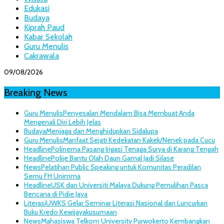
Edukasi
Budaya
Kiprah Paud
Kabar Sekolah
Guru Menulis
Cakrawala
09/08/2026
Breaking News
Guru Menulis
Penyesalan Mendalam Bisa Membuat Anda
Mengenali Diri Lebih Jelas
Budaya
Menjaga dan Menghidupkan Sidalupa
Guru Menulis
Manfaat Sejati Kedekatan Kakek/Nenek pada Cucu
Headline
Polinema Pasang Irigasi Tenaga Surya di Karang Tengah
Headline
Polije Bantu Olah Daun Gamal Jadi Silase
News
Pelatihan Public Speaking untuk Komunitas Peradilan
Semu FH Unimma
Headline
USK dan Universiti Malaya Dukung Pemulihan Pasca
Bencana di Pidie Jaya
Literasi
UWKS Gelar Seminar Literasi Nasional dan Luncurkan
Buku Kredo Kewijayakusumaan
News
Mahasiswa Telkom University Purwokerto Kembangkan