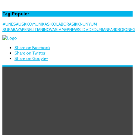
Tag Populer
#UNESA
USK
KOMUNIKASI
KOLABORASI
KKN
UNY
UM
SURABAYA
PENELITIAN
INOVASI
#MEPNEWS.ID
#DEDURIANPARK
BOJONE
Share on Facebook
Share on Twitter
Share on Google+