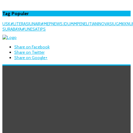
Tag Populer
USK
#LITERASI
UNAIR
#MEPNEWS.ID
UMM
PENELITIAN
INOVASI
UGM
KKN
U
SURABAYA
#UNESA
TIPS
Share on Facebook
Share on Twitter
Share on Google+