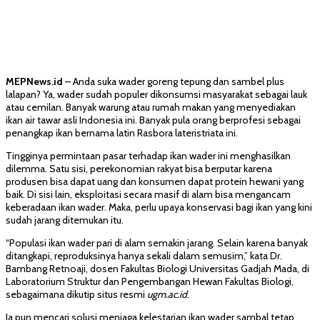
MEPNews.id
– Anda suka wader goreng tepung dan sambel plus
lalapan? Ya, wader sudah populer dikonsumsi masyarakat sebagai lauk
atau cemilan. Banyak warung atau rumah makan yang menyediakan
ikan air tawar asli Indonesia ini. Banyak pula orang berprofesi sebagai
penangkap ikan bernama latin Rasbora lateristriata ini.
Tingginya permintaan pasar terhadap ikan wader ini menghasilkan
dilemma. Satu sisi, perekonomian rakyat bisa berputar karena
produsen bisa dapat uang dan konsumen dapat protein hewani yang
baik. Di sisi lain, eksploitasi secara masif di alam bisa mengancam
keberadaan ikan wader. Maka, perlu upaya konservasi bagi ikan yang kini
sudah jarang ditemukan itu.
“Populasi ikan wader pari di alam semakin jarang. Selain karena banyak
ditangkapi, reproduksinya hanya sekali dalam semusim,” kata Dr.
Bambang Retnoaji, dosen Fakultas Biologi Universitas Gadjah Mada, di
Laboratorium Struktur dan Pengembangan Hewan Fakultas Biologi,
sebagaimana dikutip situs resmi
ugm.ac.id
.
Ia pun mencari solusi menjaga kelestarian ikan wader sambal tetap