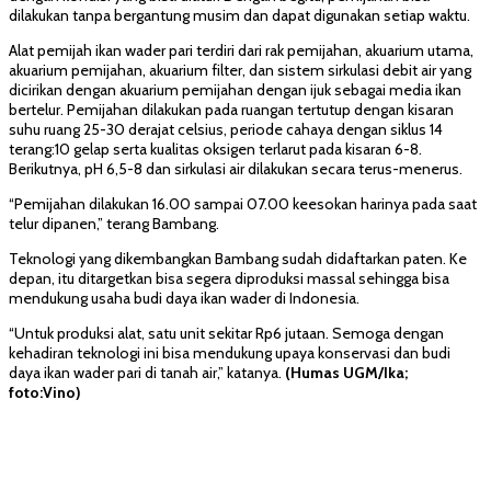
dilakukan tanpa bergantung musim dan dapat digunakan setiap waktu.
Alat pemijah ikan wader pari terdiri dari rak pemijahan, akuarium utama,
akuarium pemijahan, akuarium filter, dan sistem sirkulasi debit air yang
dicirikan dengan akuarium pemijahan dengan ijuk sebagai media ikan
bertelur. Pemijahan dilakukan pada ruangan tertutup dengan kisaran
suhu ruang 25-30 derajat celsius, periode cahaya dengan siklus 14
terang:10 gelap serta kualitas oksigen terlarut pada kisaran 6-8.
Berikutnya, pH 6,5-8 dan sirkulasi air dilakukan secara terus-menerus.
“Pemijahan dilakukan 16.00 sampai 07.00 keesokan harinya pada saat
telur dipanen,” terang Bambang.
Teknologi yang dikembangkan Bambang sudah didaftarkan paten. Ke
depan, itu ditargetkan bisa segera diproduksi massal sehingga bisa
mendukung usaha budi daya ikan wader di Indonesia.
“Untuk produksi alat, satu unit sekitar Rp6 jutaan. Semoga dengan
kehadiran teknologi ini bisa mendukung upaya konservasi dan budi
daya ikan wader pari di tanah air,” katanya.
(Humas UGM/Ika;
foto:Vino)