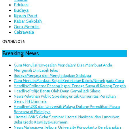
Edukasi
Budaya
Kiprah Paud
Kabar Sekolah
Guru Menulis
Cakrawala
09/08/2026
Breaking News
Guru Menulis
Penyesalan Mendalam Bisa Membuat Anda
Mengenali Diri Lebih Jelas
Budaya
Menjaga dan Menghidupkan Sidalupa
Guru Menulis
Manfaat Sejati Kedekatan Kakek/Nenek pada Cucu
Headline
Polinema Pasang Irigasi Tenaga Surya di Karang Tengah
Headline
Polije Bantu Olah Daun Gamal Jadi Silase
News
Pelatihan Public Speaking untuk Komunitas Peradilan
Semu FH Unimma
Headline
USK dan Universiti Malaya Dukung Pemulihan Pasca
Bencana di Pidie Jaya
Literasi
UWKS Gelar Seminar Literasi Nasional dan Luncurkan
Buku Kredo Kewijayakusumaan
News
Mahasiswa Telkom University Purwokerto Kembangkan