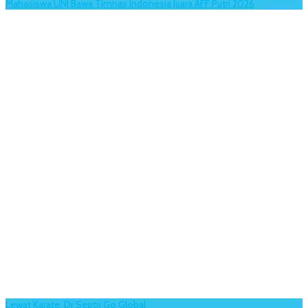
Mahasiswa UNJ Bawa Timnas Indonesia Juara AFF Putri 2026
Lewat Karate, Dr Septri Go Global