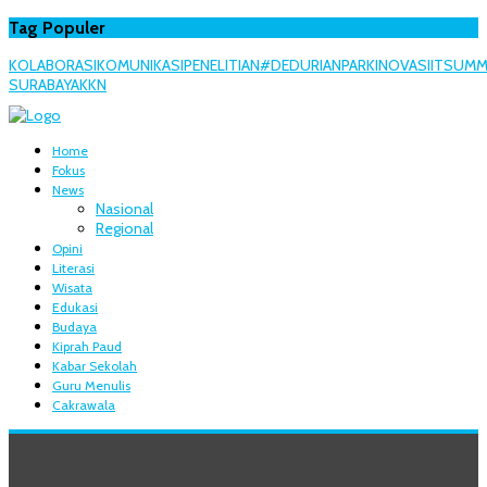
Tag Populer
KOLABORASI
KOMUNIKASI
PENELITIAN
#DEDURIANPARK
INOVASI
ITS
UM
SURABAYA
KKN
Home
Fokus
News
Nasional
Regional
Opini
Literasi
Wisata
Edukasi
Budaya
Kiprah Paud
Kabar Sekolah
Guru Menulis
Cakrawala