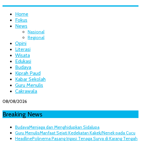
Home
Fokus
News
Nasional
Regional
Opini
Literasi
Wisata
Edukasi
Budaya
Kiprah Paud
Kabar Sekolah
Guru Menulis
Cakrawala
08/08/2026
Breaking News
Budaya
Menjaga dan Menghidupkan Sidalupa
Guru Menulis
Manfaat Sejati Kedekatan Kakek/Nenek pada Cucu
Headline
Polinema Pasang Irigasi Tenaga Surya di Karang Tengah