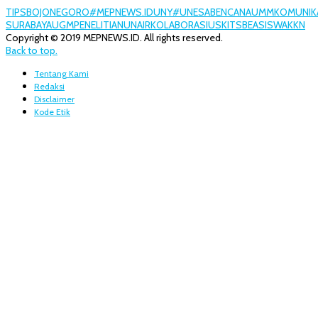
TIPS
BOJONEGORO
#MEPNEWS.ID
UNY
#UNESA
BENCANA
UMM
KOMUNIK
SURABAYA
UGM
PENELITIAN
UNAIR
KOLABORASI
USK
ITS
BEASISWA
KKN
Copyright © 2019 MEPNEWS.ID. All rights reserved.
Back to top.
Tentang Kami
Redaksi
Disclaimer
Kode Etik