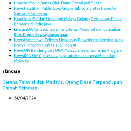
Headline
Polije Bantu Olah Daun Gamal Jadi Silase
News
Pelatihan Public Speaking untuk Komunitas Peradilan
Semu FH Unimma
Headline
USK dan Universiti Malaya Dukung Pemulihan Pasca
Bencana di Pidie Jaya
Literasi
UWKS Gelar Seminar Literasi Nasional dan Luncurkan
Buku Kredo Kewijayakusumaan
News
Mahasiswa Telkom University Purwokerto Kembangkan
Body Protector Berbasis IoT dan AI
News
UPI Bandung dan UPM Malaysia Gelar Summer Program
News
KKN UMY Jangkau Ujung Indonesia hingga Mesir dan
Malaysia
skincare
Karena Televisi dan Medsos, Orang Desa Terpencil pun
Ghibah Skincare
24/04/2024