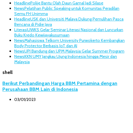
Headline
Polije Bantu Olah Daun Gamal Jadi Silase
News
Pelatihan Public Speaking untuk Komunitas Peradilan
Semu FH Unimma
Headline
USK dan Universiti Malaya Dukung Pemulihan Pasca
Bencana di Pidie Jaya
Literasi
UWKS Gelar Seminar Literasi Nasional dan Luncurkan
Buku Kredo Kewijayakusumaan
News
Mahasiswa Telkom University Purwokerto Kembangkan
Body Protector Berbasis IoT dan AI
News
UPI Bandung dan UPM Malaysia Gelar Summer Program
News
KKN UMY Jangkau Ujung Indonesia hingga Mesir dan
Malaysia
shell
Berikut Perbandingan Harga BBM Pertamina dengan
Perusahaan BBM Lain di Indonesia
03/01/2023