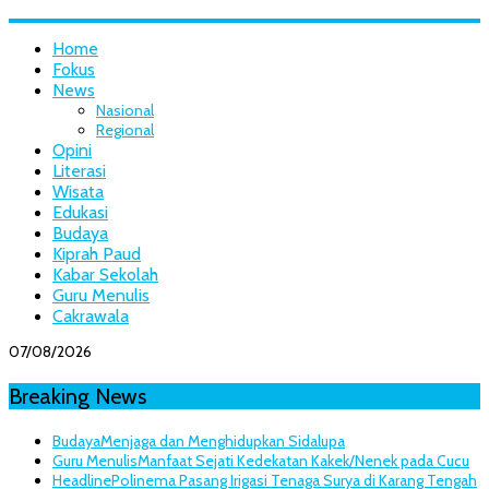
Home
Fokus
News
Nasional
Regional
Opini
Literasi
Wisata
Edukasi
Budaya
Kiprah Paud
Kabar Sekolah
Guru Menulis
Cakrawala
07/08/2026
Breaking News
Budaya
Menjaga dan Menghidupkan Sidalupa
Guru Menulis
Manfaat Sejati Kedekatan Kakek/Nenek pada Cucu
Headline
Polinema Pasang Irigasi Tenaga Surya di Karang Tengah