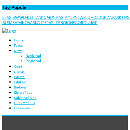
Tag Populer
BEASISWA
PENELITIAN
KOMUNIKASI
#MEPNEWS.ID
#DEDURIANPARK
TIPS
SURABAYA
INOVASI
#LITERASI
ITS
BOJONEGORO
UNAIR
Home
Fokus
News
Nasional
Regional
Opini
Literasi
Wisata
Edukasi
Budaya
Kiprah Paud
Kabar Sekolah
Guru Menulis
Cakrawala