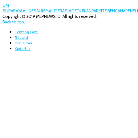
UM
SURABAYA
#UNESA
UMM
#LITERASI
#DEDURIANPARK
ITS
BENCANA
PENEL
Copyright © 2019 MEPNEWS.ID. All rights reserved.
Back to top.
Tentang Kami
Redaksi
Disclaimer
Kode Etik