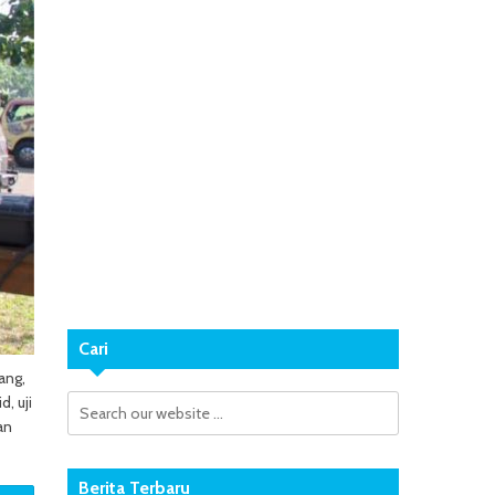
Cari
ang,
, uji
an
Berita Terbaru