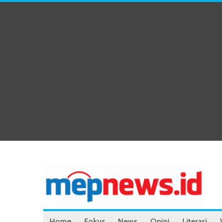
Home
Fokus
News
Opini
Literasi