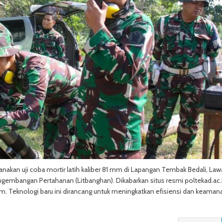
nakan uji coba mortir latih kaliber 81 mm di Lapangan Tembak Bedali, Law
ngembangan Pertahanan (Litbanghan). Dikabarkan situs resmi poltekad.ac.id
. Teknologi baru ini dirancang untuk meningkatkan efisiensi dan keaman