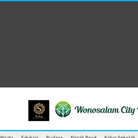
Wisata
Edukasi
Budaya
Kiprah Paud
Kabar Sekolah