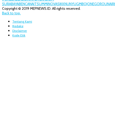
SURABAYA
BENCANA
ITS
UMM
INOVASI
KKN
UNY
UGM
BOJONEGORO
UNAIR
Copyright © 2019 MEPNEWS.ID. All rights reserved.
Back to top.
Tentang Kami
Redaksi
Disclaimer
Kode Etik