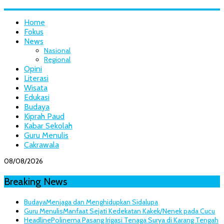
Home
Fokus
News
Nasional
Regional
Opini
Literasi
Wisata
Edukasi
Budaya
Kiprah Paud
Kabar Sekolah
Guru Menulis
Cakrawala
08/08/2026
Breaking News
Budaya
Menjaga dan Menghidupkan Sidalupa
Guru Menulis
Manfaat Sejati Kedekatan Kakek/Nenek pada Cucu
Headline
Polinema Pasang Irigasi Tenaga Surya di Karang Tengah