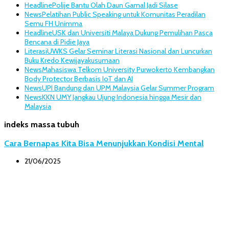
Headline
Polije Bantu Olah Daun Gamal Jadi Silase
News
Pelatihan Public Speaking untuk Komunitas Peradilan
Semu FH Unimma
Headline
USK dan Universiti Malaya Dukung Pemulihan Pasca
Bencana di Pidie Jaya
Literasi
UWKS Gelar Seminar Literasi Nasional dan Luncurkan
Buku Kredo Kewijayakusumaan
News
Mahasiswa Telkom University Purwokerto Kembangkan
Body Protector Berbasis IoT dan AI
News
UPI Bandung dan UPM Malaysia Gelar Summer Program
News
KKN UMY Jangkau Ujung Indonesia hingga Mesir dan
Malaysia
indeks massa tubuh
Cara Bernapas Kita Bisa Menunjukkan Kondisi Mental
21/06/2025