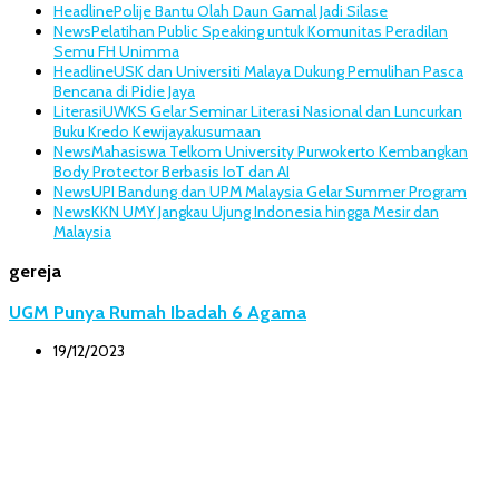
Headline
Polije Bantu Olah Daun Gamal Jadi Silase
News
Pelatihan Public Speaking untuk Komunitas Peradilan
Semu FH Unimma
Headline
USK dan Universiti Malaya Dukung Pemulihan Pasca
Bencana di Pidie Jaya
Literasi
UWKS Gelar Seminar Literasi Nasional dan Luncurkan
Buku Kredo Kewijayakusumaan
News
Mahasiswa Telkom University Purwokerto Kembangkan
Body Protector Berbasis IoT dan AI
News
UPI Bandung dan UPM Malaysia Gelar Summer Program
News
KKN UMY Jangkau Ujung Indonesia hingga Mesir dan
Malaysia
gereja
UGM Punya Rumah Ibadah 6 Agama
19/12/2023