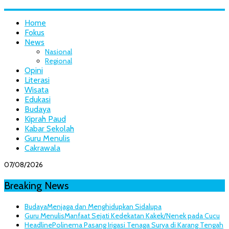
Home
Fokus
News
Nasional
Regional
Opini
Literasi
Wisata
Edukasi
Budaya
Kiprah Paud
Kabar Sekolah
Guru Menulis
Cakrawala
07/08/2026
Breaking News
Budaya
Menjaga dan Menghidupkan Sidalupa
Guru Menulis
Manfaat Sejati Kedekatan Kakek/Nenek pada Cucu
Headline
Polinema Pasang Irigasi Tenaga Surya di Karang Tengah