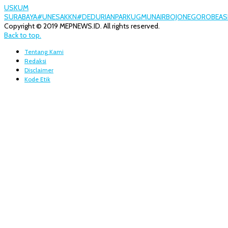
USK
UM
SURABAYA
#UNESA
KKN
#DEDURIANPARK
UGM
UNAIR
BOJONEGORO
BEAS
Copyright © 2019 MEPNEWS.ID. All rights reserved.
Back to top.
Tentang Kami
Redaksi
Disclaimer
Kode Etik