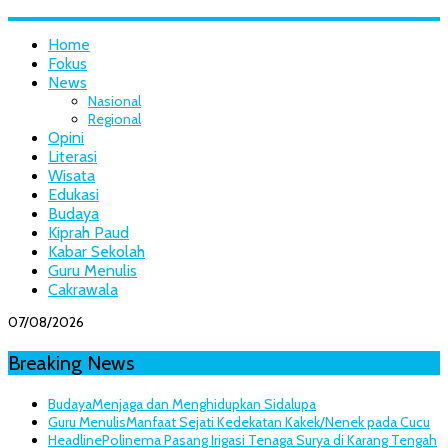
Home
Fokus
News
Nasional
Regional
Opini
Literasi
Wisata
Edukasi
Budaya
Kiprah Paud
Kabar Sekolah
Guru Menulis
Cakrawala
07/08/2026
Breaking News
Budaya
Menjaga dan Menghidupkan Sidalupa
Guru Menulis
Manfaat Sejati Kedekatan Kakek/Nenek pada Cucu
Headline
Polinema Pasang Irigasi Tenaga Surya di Karang Tengah