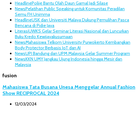
Headline
Polije Bantu Olah Daun Gamal Jadi Silase
News
Pelatihan Public Speaking untuk Komunitas Peradilan
Semu FH Unimma
Headline
USK dan Universiti Malaya Dukung Pemulihan Pasca
Bencana di Pidie Jaya
Literasi
UWKS Gelar Seminar Literasi Nasional dan Luncurkan
Buku Kredo Kewijayakusumaan
News
Mahasiswa Telkom University Purwokerto Kembangkan
Body Protector Berbasis IoT dan AI
News
UPI Bandung dan UPM Malaysia Gelar Summer Program
News
KKN UMY Jangkau Ujung Indonesia hingga Mesir dan
Malaysia
fusion
Mahasiswa Tata Busana Unesa Menggelar Annual Fashion
Show RECIPROCAL 2024
12/03/2024