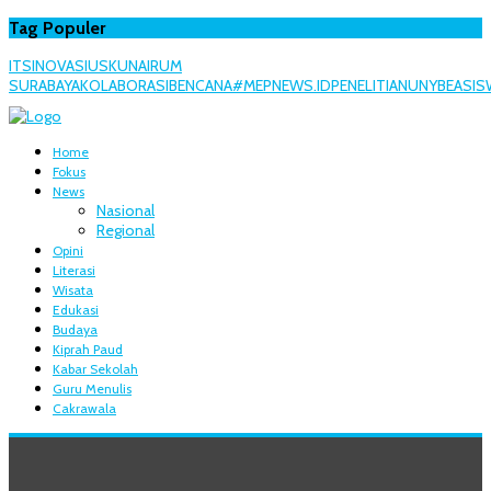
Tag Populer
ITS
INOVASI
USK
UNAIR
UM
SURABAYA
KOLABORASI
BENCANA
#MEPNEWS.ID
PENELITIAN
UNY
BEASIS
Home
Fokus
News
Nasional
Regional
Opini
Literasi
Wisata
Edukasi
Budaya
Kiprah Paud
Kabar Sekolah
Guru Menulis
Cakrawala