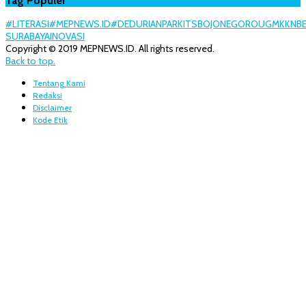
Tag Populer
#LITERASI
#MEPNEWS.ID
#DEDURIANPARK
ITS
BOJONEGORO
UGM
KKN
B
SURABAYA
INOVASI
Copyright © 2019 MEPNEWS.ID. All rights reserved.
Back to top.
Tentang Kami
Redaksi
Disclaimer
Kode Etik