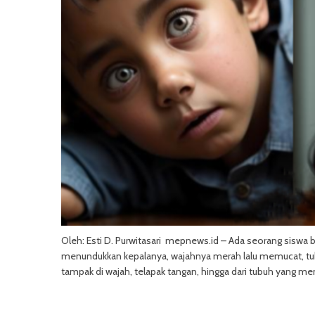
Oleh: Esti D. Purwitasari mepnews.id – Ada seorang siswa b
menundukkan kepalanya, wajahnya merah lalu memucat, tub
tampak di wajah, telapak tangan, hingga dari tubuh yang me