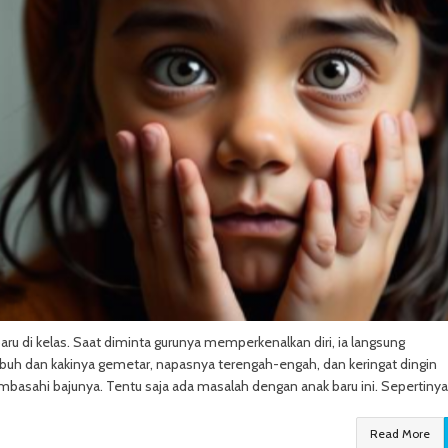
aru di kelas. Saat diminta gurunya memperkenalkan diri, ia langsung
uh dan kakinya gemetar, napasnya terengah-engah, dan keringat dingin
mbasahi bajunya. Tentu saja ada masalah dengan anak baru ini. Sepertinya,
Read More