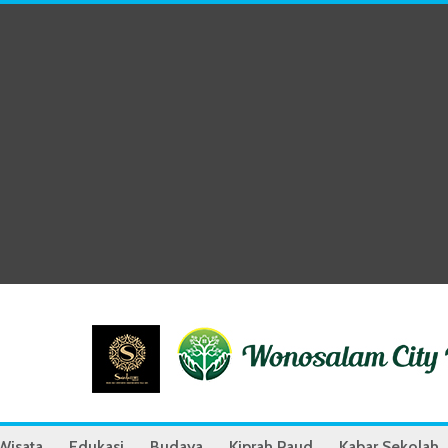
Wisata
Edukasi
Budaya
Kiprah Paud
Kabar Sekolah