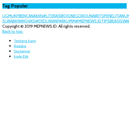
Tag Populer
UGM
UNY
BENCANA
KKN
#LITERASI
BOJONEGORO
UNAIR
ITS
PENELITIAN
U
SURABAYA
INOVASI
#DEDURIANPARK
UMM
#MEPNEWS.ID
TIPS
BEASISWA
Copyright © 2019 MEPNEWS.ID. All rights reserved.
Back to top.
Tentang Kami
Redaksi
Disclaimer
Kode Etik