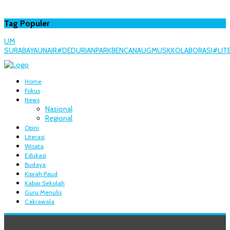
Tag Populer
UM
SURABAYA
UNAIR
#DEDURIANPARK
BENCANA
UGM
USK
KOLABORASI
#LIT
Home
Fokus
News
Nasional
Regional
Opini
Literasi
Wisata
Edukasi
Budaya
Kiprah Paud
Kabar Sekolah
Guru Menulis
Cakrawala