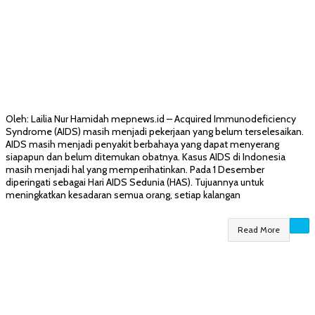
Oleh: Lailia Nur Hamidah mepnews.id – Acquired Immunodeficiency
Syndrome (AIDS) masih menjadi pekerjaan yang belum terselesaikan.
AIDS masih menjadi penyakit berbahaya yang dapat menyerang
siapapun dan belum ditemukan obatnya. Kasus AIDS di Indonesia
masih menjadi hal yang memperihatinkan. Pada 1 Desember
diperingati sebagai Hari AIDS Sedunia (HAS). Tujuannya untuk
meningkatkan kesadaran semua orang, setiap kalangan
Read More