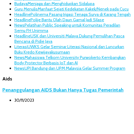
Budaya
Menjaga dan Menghidupkan Sidalupa
Guru Menulis
Manfaat Sejati Kedekatan Kakek/Nenek pada Cucu
Headline
Polinema Pasang Irigasi Tenaga Surya di Karang Tengah
Headline
Polije Bantu Olah Daun Gamal Jadi Silase
News
Pelatihan Public Speaking untuk Komunitas Peradilan
Semu FH Unimma
Headline
USK dan Universiti Malaya Dukung Pemulihan Pasca
Bencana di Pidie Jaya
Literasi
UWKS Gelar Seminar Literasi Nasional dan Luncurkan
Buku Kredo Kewijayakusumaan
News
Mahasiswa Telkom University Purwokerto Kembangkan
Body Protector Berbasis IoT dan AI
News
UPI Bandung dan UPM Malaysia Gelar Summer Program
Aids
Penanggulangan AIDS Bukan Hanya Tugas Pemerintah
30/11/2023