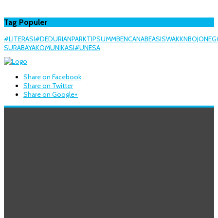
Tag Populer
#LITERASI
#DEDURIANPARK
TIPS
UMM
BENCANA
BEASISWA
KKN
BOJONE
SURABAYA
KOMUNIKASI
#UNESA
Share on Facebook
Share on Twitter
Share on Google+