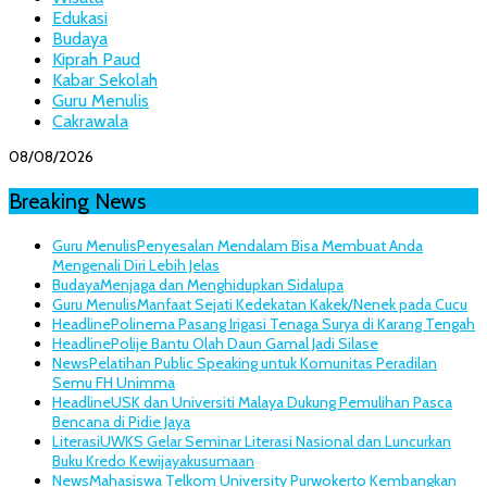
Edukasi
Budaya
Kiprah Paud
Kabar Sekolah
Guru Menulis
Cakrawala
08/08/2026
Breaking News
Guru Menulis
Penyesalan Mendalam Bisa Membuat Anda
Mengenali Diri Lebih Jelas
Budaya
Menjaga dan Menghidupkan Sidalupa
Guru Menulis
Manfaat Sejati Kedekatan Kakek/Nenek pada Cucu
Headline
Polinema Pasang Irigasi Tenaga Surya di Karang Tengah
Headline
Polije Bantu Olah Daun Gamal Jadi Silase
News
Pelatihan Public Speaking untuk Komunitas Peradilan
Semu FH Unimma
Headline
USK dan Universiti Malaya Dukung Pemulihan Pasca
Bencana di Pidie Jaya
Literasi
UWKS Gelar Seminar Literasi Nasional dan Luncurkan
Buku Kredo Kewijayakusumaan
News
Mahasiswa Telkom University Purwokerto Kembangkan