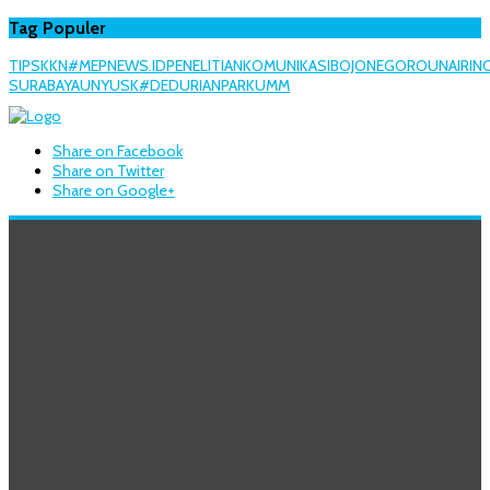
Tag Populer
TIPS
KKN
#MEPNEWS.ID
PENELITIAN
KOMUNIKASI
BOJONEGORO
UNAIR
IN
SURABAYA
UNY
USK
#DEDURIANPARK
UMM
Share on Facebook
Share on Twitter
Share on Google+