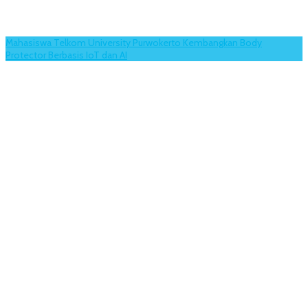
Mahasiswa Telkom University Purwokerto Kembangkan Body
Protector Berbasis IoT dan AI