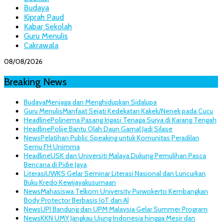
Budaya
Kiprah Paud
Kabar Sekolah
Guru Menulis
Cakrawala
08/08/2026
Breaking News
Budaya
Menjaga dan Menghidupkan Sidalupa
Guru Menulis
Manfaat Sejati Kedekatan Kakek/Nenek pada Cucu
Headline
Polinema Pasang Irigasi Tenaga Surya di Karang Tengah
Headline
Polije Bantu Olah Daun Gamal Jadi Silase
News
Pelatihan Public Speaking untuk Komunitas Peradilan
Semu FH Unimma
Headline
USK dan Universiti Malaya Dukung Pemulihan Pasca
Bencana di Pidie Jaya
Literasi
UWKS Gelar Seminar Literasi Nasional dan Luncurkan
Buku Kredo Kewijayakusumaan
News
Mahasiswa Telkom University Purwokerto Kembangkan
Body Protector Berbasis IoT dan AI
News
UPI Bandung dan UPM Malaysia Gelar Summer Program
News
KKN UMY Jangkau Ujung Indonesia hingga Mesir dan