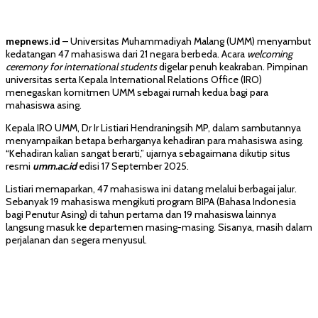
mepnews.id
–
Universitas Muhammadiyah Malang (UMM) menyambut
kedatangan 47 mahasiswa dari 21 negara berbeda. Acara
welcoming
ceremony for international students
digelar penuh keakraban. P
impinan
universitas serta Kepala International Relations Office (IRO)
menegaskan komitmen UMM sebagai rumah kedua bagi para
mahasiswa asing.
Kepala IRO UMM, Dr Ir Listiari Hendraningsih MP, dalam sambutannya
menyampaikan betapa berharganya kehadiran para mahasiswa asing.
“Kehadiran kalian sangat berarti,” ujarnya sebagaimana dikutip situs
resmi
umm.ac.id
edisi 17 September 2025.
Listiari memaparkan, 47 mahasiswa ini datang melalui berbagai jalur.
Sebanyak 19 mahasiswa mengikuti program BIPA (Bahasa Indonesia
bagi Penutur Asing) di tahun pertama dan 19 mahasiswa lainnya
langsung masuk ke departemen masing-masing. Sisanya, masih dalam
perjalanan dan segera menyusul.