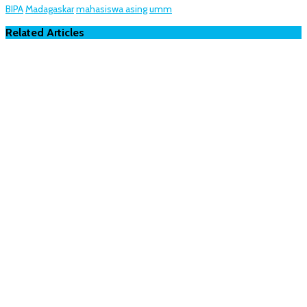
BIPA
Madagaskar
mahasiswa asing
umm
Related Articles