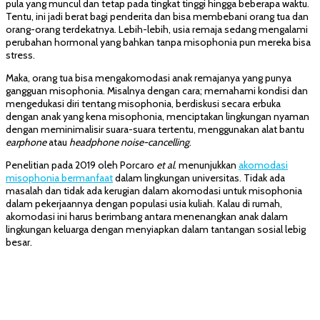
pula yang muncul dan tetap pada tingkat tinggi hingga beberapa waktu.
Tentu, ini jadi berat bagi penderita dan bisa membebani orang tua dan
orang-orang terdekatnya. Lebih-lebih, usia remaja sedang mengalami
perubahan hormonal yang bahkan tanpa misophonia pun mereka bisa
stress.
Maka, orang tua bisa mengakomodasi anak remajanya yang punya
gangguan misophonia. Misalnya dengan cara; memahami kondisi dan
mengedukasi diri tentang misophonia, berdiskusi secara erbuka
dengan anak yang kena misophonia, menciptakan lingkungan nyaman
dengan meminimalisir suara-suara tertentu, menggunakan alat bantu
earphone
atau
headphone noise-cancelling
.
Penelitian pada 2019 oleh Porcaro
et al
. menunjukkan
akomodasi
misophonia bermanfaat
dalam lingkungan universitas. Tidak ada
masalah dan tidak ada kerugian dalam akomodasi untuk misophonia
dalam pekerjaannya dengan populasi usia kuliah. Kalau di rumah,
akomodasi ini harus berimbang antara menenangkan anak dalam
lingkungan keluarga dengan menyiapkan dalam tantangan sosial lebig
besar.