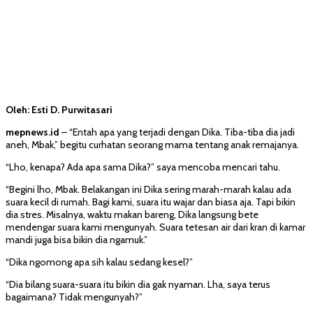
Oleh: Esti D. Purwitasari
mepnews.id
– “Entah apa yang terjadi dengan Dika. Tiba-tiba dia jadi
aneh, Mbak,” begitu curhatan seorang mama tentang anak remajanya.
“Lho, kenapa? Ada apa sama Dika?” saya mencoba mencari tahu.
“Begini lho, Mbak. Belakangan ini Dika sering marah-marah kalau ada
suara kecil di rumah. Bagi kami, suara itu wajar dan biasa aja. Tapi bikin
dia stres. Misalnya, waktu makan bareng, Dika langsung bete
mendengar suara kami mengunyah. Suara tetesan air dari kran di kamar
mandi juga bisa bikin dia ngamuk.”
“Dika ngomong apa sih kalau sedang kesel?”
“Dia bilang suara-suara itu bikin dia gak nyaman. Lha, saya terus
bagaimana? Tidak mengunyah?”