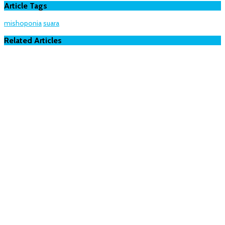
Article Tags
mishoponia
suara
Related Articles