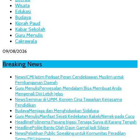
Wisata
Edukasi
Budaya
Kiprah Paud
Kabar Sekolah
Guru Menulis
Cakrawala
09/08/2026
Breaking News
News
ICMI Jatim Perkuat Peran Cendekiawan Muslim untuk
Pembangunan Daerah
Guru Menulis
Penyesalan Mendalam Bisa Membuat Anda
Mengenali Diri Lebih Jelas
News
Seminar di UMM, Konjen Cina Tawarkan Kerjasama
Pendidikan
Budaya
Menjaga dan Menghidupkan Sidalupa
Guru Menulis
Manfaat Sejati Kedekatan Kakek/Nenek pada Cucu
Headline
Polinema Pasang Irigasi Tenaga Surya di Karang Tengah
Headline
Polije Bantu Olah Daun Gamal Jadi Silase
News
Pelatihan Public Speaking untuk Komunitas Peradilan
Semu FH Unimma