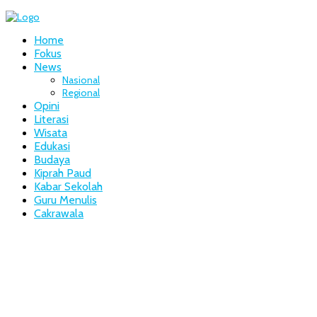
Home
Fokus
News
Nasional
Regional
Opini
Literasi
Wisata
Edukasi
Budaya
Kiprah Paud
Kabar Sekolah
Guru Menulis
Cakrawala