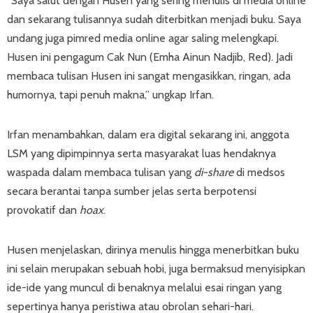
“Saya salut dengan Husen yang sering menulis di media online
dan sekarang tulisannya sudah diterbitkan menjadi buku. Saya
undang juga pimred media online agar saling melengkapi.
Husen ini pengagum Cak Nun (Emha Ainun Nadjib, Red). Jadi
membaca tulisan Husen ini sangat mengasikkan, ringan, ada
humornya, tapi penuh makna,” ungkap Irfan.
Irfan menambahkan, dalam era digital sekarang ini, anggota
LSM yang dipimpinnya serta masyarakat luas hendaknya
waspada dalam membaca tulisan yang
di-share
di medsos
secara berantai tanpa sumber jelas serta berpotensi
provokatif dan
hoax
.
Husen menjelaskan, dirinya menulis hingga menerbitkan buku
ini selain merupakan sebuah hobi, juga bermaksud menyisipkan
ide-ide yang muncul di benaknya melalui esai ringan yang
sepertinya hanya peristiwa atau obrolan sehari-hari.