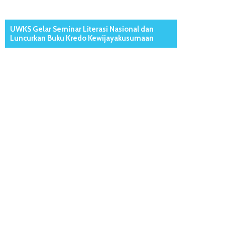
UWKS Gelar Seminar Literasi Nasional dan
Luncurkan Buku Kredo Kewijayakusumaan