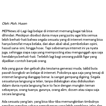
Oleh: Moh. Husen
MEPNews.id-Lagi-lagi belajar di internet memang bagai tak bisa
dihindari. Meskipun disebut dunia maya yang justru agar kita semua
lebih berhati-hati bahwa segala sesuatu yang di internet memang bisa
hanya bersifat maya belaka, dari akun abal-abal, pembelokan opini,
hasud sana-sini, hingga hoax. Tapi sebenarnya internet ini ya nyata
juga, sehingga siapa saja yang memposting atau mengunggah apa saja
hendaknya berhati-hati. Terlebih lagi bagi seorang publik figur yang
dijadikan contoh banyak orang.
Ada yang gusar dan gelisah jika terutama generasi muda, taklid buta
pasrah bongkok-an belajar di internet. Pokoknya apa saja yang tersaji di
internet langsung dianggap benar. Ia sangat gampang digiring. Segala
sesuatunya langsung ia telan, tanpa didialogkan atau didiskusikan
dalam dunia nyata langsung face to face dengan mungkin teman
sebayanya, orang tuanya, gurunya, orang alim, dosen atau siapa saja
secara langsung.
Ada sesuatu yang lain, yang bisa tiba-tiba memungkinkan timbulnya
percikan-percikan cahaya pemahaman yang lebih gamblang, jelas dan