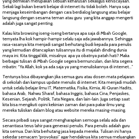
yang demikian merupakan sebuah keharusan sekaligus keniscayaan.
Sekali lagi bukan berarti belajar di internet itu tidak boleh. Hanya saja
menjaga keseimbangan dengan cara berdialog langsung atau belajar
langsung dengan sesama teman atau guru yang kita anggap mengerti
adalah juga sangat penting.
Kalau kita browsing iseng-iseng bertanya apa saja di Mbah Google,
ternyata lha kok hampir-hampir selalu saja ada jawabannya. Sehingga
rasa-rasanya kita menjadi sangat berhutang budi kepada para penulis
yang kemudian ditancapkan tulisannya itu di majalah dinding dunia
maya ini. Kita tinggal klik, misalnya: apa ya obatnya patah hati? Maka
berbagai tulisan di Mbah Google segera bermunculan, dan kita segera
mbatin: “Ya Allah, kok ya ada saja ya yang menuliskannya di internet…”
Tentunya bisa dibayangkan jika semua guru atau dosen mata pelajaran
di sekolah dan kampus update menulis di internet. Kita menjadi mudah
untuk selalu belajar ilmu IT, Matematika, Fisika, Kimia, Al-Quran Hadits,
bahasa Arab, Nahwu Sharaf, bahasa Inggris, bahasa Cina, Penjaskes,
Kesenian, Sejarah, Politik, Tata Negara, dan lain-lain. Juga setiap saat
kita bisa mengikuti opini kekinian zaman dari para pakar ilmu yang
mereka tuliskan dalam blog atau website mereka masing-masing.
Secara pribadi saya sangat mengharapkan semoga selalu ada dan
senantiasa terus lahir para generasi penulis. Para penulis adalah guru
kita semua. Dan kita berhutang jasa kepada mereka. Tulisan ini hanya
sekedar semacam “provokasi” agar hendaknya kita semua meluangkan