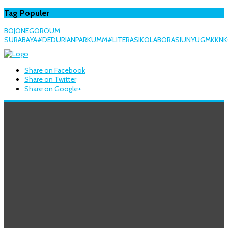
Tag Populer
BOJONEGORO
UM
SURABAYA
#DEDURIANPARK
UMM
#LITERASI
KOLABORASI
UNY
UGM
KKN
K
Share on Facebook
Share on Twitter
Share on Google+