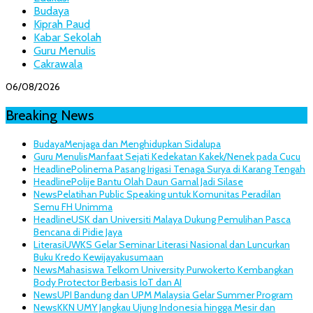
Budaya
Kiprah Paud
Kabar Sekolah
Guru Menulis
Cakrawala
06/08/2026
Breaking News
Budaya
Menjaga dan Menghidupkan Sidalupa
Guru Menulis
Manfaat Sejati Kedekatan Kakek/Nenek pada Cucu
Headline
Polinema Pasang Irigasi Tenaga Surya di Karang Tengah
Headline
Polije Bantu Olah Daun Gamal Jadi Silase
News
Pelatihan Public Speaking untuk Komunitas Peradilan
Semu FH Unimma
Headline
USK dan Universiti Malaya Dukung Pemulihan Pasca
Bencana di Pidie Jaya
Literasi
UWKS Gelar Seminar Literasi Nasional dan Luncurkan
Buku Kredo Kewijayakusumaan
News
Mahasiswa Telkom University Purwokerto Kembangkan
Body Protector Berbasis IoT dan AI
News
UPI Bandung dan UPM Malaysia Gelar Summer Program
News
KKN UMY Jangkau Ujung Indonesia hingga Mesir dan