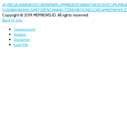
#UNESA
UNAIR
#DEDURIANPARK
UMM
BEASISWA
INOVASI
UNY
KOMUNIKA
SURABAYA
KKN
UGM
ITS
BENCANA
#LITERASI
BOJONEGORO
#MEPNEWS.I
Copyright © 2019 MEPNEWS.ID. All rights reserved.
Back to top.
Tentang Kami
Redaksi
Disclaimer
Kode Etik