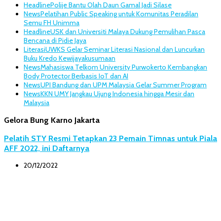
Headline
Polije Bantu Olah Daun Gamal Jadi Silase
News
Pelatihan Public Speaking untuk Komunitas Peradilan
Semu FH Unimma
Headline
USK dan Universiti Malaya Dukung Pemulihan Pasca
Bencana di Pidie Jaya
Literasi
UWKS Gelar Seminar Literasi Nasional dan Luncurkan
Buku Kredo Kewijayakusumaan
News
Mahasiswa Telkom University Purwokerto Kembangkan
Body Protector Berbasis IoT dan AI
News
UPI Bandung dan UPM Malaysia Gelar Summer Program
News
KKN UMY Jangkau Ujung Indonesia hingga Mesir dan
Malaysia
Gelora Bung Karno Jakarta
Pelatih STY Resmi Tetapkan 23 Pemain Timnas untuk Piala
AFF 2022, ini Daftarnya
20/12/2022