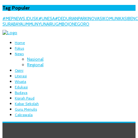
Tag Populer
#MEPNEWS.ID
USK
#UNESA
#DEDURIANPARK
INOVASI
KOMUNIKASI
BEN
SURABAYA
UMM
UNY
UNAIR
UGM
BOJONEGORO
Home
Fokus
News
Nasional
Regional
Opini
Literasi
Wisata
Edukasi
Budaya
Kiprah Paud
Kabar Sekolah
Guru Menulis
Cakrawala