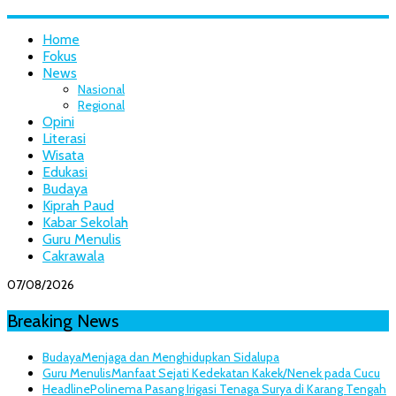
Home
Fokus
News
Nasional
Regional
Opini
Literasi
Wisata
Edukasi
Budaya
Kiprah Paud
Kabar Sekolah
Guru Menulis
Cakrawala
07/08/2026
Breaking News
Budaya
Menjaga dan Menghidupkan Sidalupa
Guru Menulis
Manfaat Sejati Kedekatan Kakek/Nenek pada Cucu
Headline
Polinema Pasang Irigasi Tenaga Surya di Karang Tengah