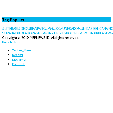
Tag Populer
#LITERASI
#DEDURIANPARK
UMM
USK
#UNESA
KOMUNIKASI
BENCANA
IN
SURABAYA
KOLABORASI
UGM
UNY
TIPS
ITS
BOJONEGORO
UNAIR
BEASISW
Copyright © 2019 MEPNEWS.ID. All rights reserved.
Back to top.
Tentang Kami
Redaksi
Disclaimer
Kode Etik