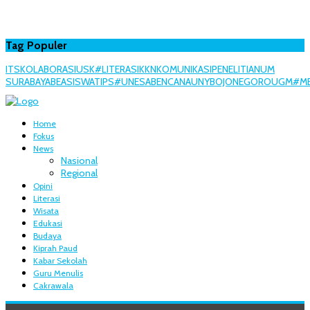
Tag Populer
ITS
KOLABORASI
USK
#LITERASI
KKN
KOMUNIKASI
PENELITIAN
UM
SURABAYA
BEASISWA
TIPS
#UNESA
BENCANA
UNY
BOJONEGORO
UGM
#ME
Home
Fokus
News
Nasional
Regional
Opini
Literasi
Wisata
Edukasi
Budaya
Kiprah Paud
Kabar Sekolah
Guru Menulis
Cakrawala