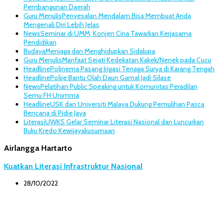
Pembangunan Daerah
Guru Menulis
Penyesalan Mendalam Bisa Membuat Anda
Mengenali Diri Lebih Jelas
News
Seminar di UMM, Konjen Cina Tawarkan Kerjasama
Pendidikan
Budaya
Menjaga dan Menghidupkan Sidalupa
Guru Menulis
Manfaat Sejati Kedekatan Kakek/Nenek pada Cucu
Headline
Polinema Pasang Irigasi Tenaga Surya di Karang Tengah
Headline
Polije Bantu Olah Daun Gamal Jadi Silase
News
Pelatihan Public Speaking untuk Komunitas Peradilan
Semu FH Unimma
Headline
USK dan Universiti Malaya Dukung Pemulihan Pasca
Bencana di Pidie Jaya
Literasi
UWKS Gelar Seminar Literasi Nasional dan Luncurkan
Buku Kredo Kewijayakusumaan
Airlangga Hartarto
Kuatkan Literasi Infrastruktur Nasional
28/10/2022