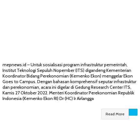
mepnews.id – Untuk sosialisasi program infrastruktur pemerintah,
Institut Teknologi Sepuluh Nopember (ITS) digandeng Kementerian
Koordinator Bidang Perekonomian (Kemenko Ekon) menggelar Ekon
Goes to Campus. Dengan bahasan komprehensif seputar infrastruktur
dan perekonomian, acara ini digelar di Gedung Research Center ITS,
Kamis 27 Oktober 2022. Menteri Koordinator Perekonomian Republik
Indonesia (Kemenko Ekon RI) Dr (HC) Ir Airlangga
Read More