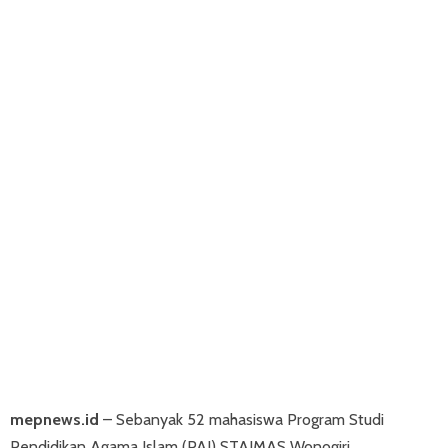
mepnews.id
– Sebanyak 52 mahasiswa Program Studi
Pendidikan Agama Islam (PAI) STAIMAS Wonogiri