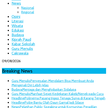
News
Nasional
Regional
Opini
Literasi
Wisata
Edukasi
Budaya
Kiprah Paud
Kabar Sekolah
Guru Menulis
Cakrawala
09/08/2026
Breaking News
Guru Menulis
Penyesalan Mendalam Bisa Membuat Anda
Mengenali Diri Lebih Jelas
Budaya
Menjaga dan Menghidupkan Sidalupa
Guru Menulis
Manfaat Sejati Kedekatan Kakek/Nenek pada Cucu
Headline
Polinema Pasang Irigasi Tenaga Surya di Karang Tengah
Headline
Polije Bantu Olah Daun Gamal Jadi Silase
News
Pelatihan Public Speaking untuk Komunitas Peradilan