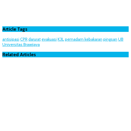
Article Tags
antisipasi
CPR
darurat
evakuasi
K3L
pemadam kebakaran
pingsan
UB
Universitas Brawijaya
Related Articles