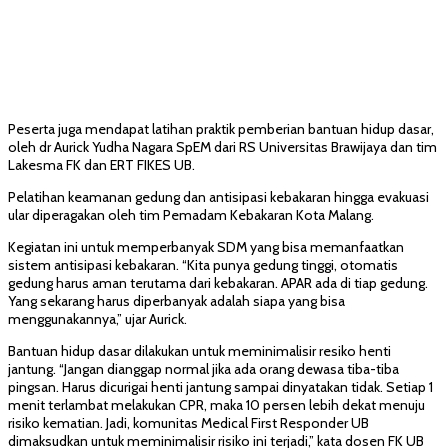
Peserta juga mendapat latihan praktik pemberian bantuan hidup dasar,
oleh dr Aurick Yudha Nagara SpEM dari RS Universitas Brawijaya dan tim
Lakesma FK dan ERT FIKES UB.
Pelatihan keamanan gedung dan antisipasi kebakaran hingga evakuasi
ular diperagakan oleh tim Pemadam Kebakaran Kota Malang.
Kegiatan ini untuk memperbanyak SDM yang bisa memanfaatkan
sistem antisipasi kebakaran. “Kita punya gedung tinggi, otomatis
gedung harus aman terutama dari kebakaran. APAR ada di tiap gedung.
Yang sekarang harus diperbanyak adalah siapa yang bisa
menggunakannya,” ujar Aurick.
Bantuan hidup dasar dilakukan untuk meminimalisir resiko henti
jantung. “Jangan dianggap normal jika ada orang dewasa tiba-tiba
pingsan. Harus dicurigai henti jantung sampai dinyatakan tidak. Setiap 1
menit terlambat melakukan CPR, maka 10 persen lebih dekat menuju
risiko kematian. Jadi, komunitas Medical First Responder UB
dimaksudkan untuk meminimalisir risiko ini terjadi,” kata dosen FK UB