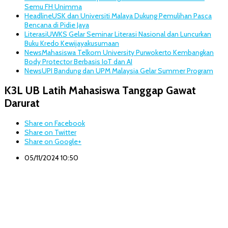
Semu FH Unimma
Headline
USK dan Universiti Malaya Dukung Pemulihan Pasca
Bencana di Pidie Jaya
Literasi
UWKS Gelar Seminar Literasi Nasional dan Luncurkan
Buku Kredo Kewijayakusumaan
News
Mahasiswa Telkom University Purwokerto Kembangkan
Body Protector Berbasis IoT dan AI
News
UPI Bandung dan UPM Malaysia Gelar Summer Program
K3L UB Latih Mahasiswa Tanggap Gawat
Darurat
Share on Facebook
Share on Twitter
Share on Google+
05/11/2024 10:50