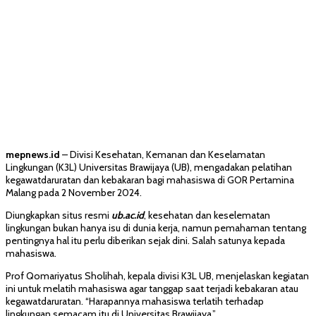
mepnews.id
– Divisi Kesehatan, Kemanan dan Keselamatan
Lingkungan (K3L) Universitas Brawijaya (UB), mengadakan pelatihan
kegawatdaruratan dan kebakaran bagi mahasiswa di GOR Pertamina
Malang pada 2 November 2024.
Diungkapkan situs resmi
ub.ac.id
, kesehatan dan keselematan
lingkungan bukan hanya isu di dunia kerja, namun pemahaman tentang
pentingnya hal itu perlu diberikan sejak dini. Salah satunya kepada
mahasiswa.
Prof Qomariyatus Sholihah, kepala divisi K3L UB, menjelaskan kegiatan
ini untuk melatih mahasiswa agar tanggap saat terjadi kebakaran atau
kegawatdaruratan. “Harapannya mahasiswa terlatih terhadap
lingkungan semacam itu di Universitas Brawijaya.”