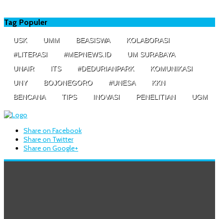
Tag Populer
USK
UMM
BEASISWA
KOLABORASI
#LITERASI
#MEPNEWS.ID
UM SURABAYA
UNAIR
ITS
#DEDURIANPARK
KOMUNIKASI
UNY
BOJONEGORO
#UNESA
KKN
BENCANA
TIPS
INOVASI
PENELITIAN
UGM
Share on Facebook
Share on Twitter
Share on Google+