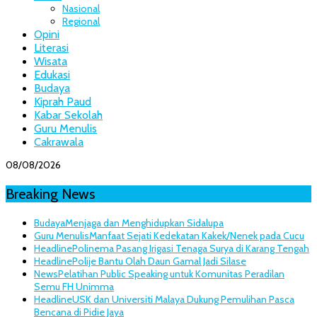
Nasional
Regional
Opini
Literasi
Wisata
Edukasi
Budaya
Kiprah Paud
Kabar Sekolah
Guru Menulis
Cakrawala
08/08/2026
Breaking News
Budaya
Menjaga dan Menghidupkan Sidalupa
Guru Menulis
Manfaat Sejati Kedekatan Kakek/Nenek pada Cucu
Headline
Polinema Pasang Irigasi Tenaga Surya di Karang Tengah
Headline
Polije Bantu Olah Daun Gamal Jadi Silase
News
Pelatihan Public Speaking untuk Komunitas Peradilan
Semu FH Unimma
Headline
USK dan Universiti Malaya Dukung Pemulihan Pasca
Bencana di Pidie Jaya