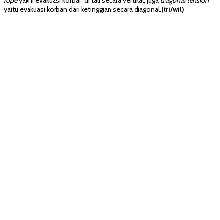
rope
yakni evakuasi korban di tali secara vertikal, juga
diagonal tension
yaitu evakuasi korban dari ketinggian secara diagonal.
(tri/wil)