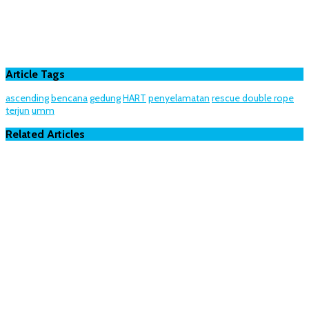
Article Tags
ascending
bencana
gedung
HART
penyelamatan
rescue double rope
terjun
umm
Related Articles