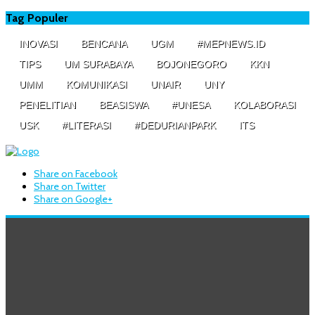
Tag Populer
INOVASI
BENCANA
UGM
#MEPNEWS.ID
TIPS
UM SURABAYA
BOJONEGORO
KKN
UMM
KOMUNIKASI
UNAIR
UNY
PENELITIAN
BEASISWA
#UNESA
KOLABORASI
USK
#LITERASI
#DEDURIANPARK
ITS
Share on Facebook
Share on Twitter
Share on Google+