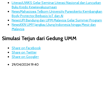
Literasi
UWKS Gelar Seminar Literasi Nasional dan Luncurkan
Buku Kredo Kewijayakusumaan
News
Mahasiswa Telkom University Purwokerto Kembangkan
Body Protector Berbasis IoT dan AI
News
UPI Bandung dan UPM Malaysia Gelar Summer Program
News
KKN UMY Jangkau Ujung Indonesia hingga Mesir dan
Malaysia
Simulasi Terjun dari Gedung UMM
Share on Facebook
Share on Twitter
Share on Google+
29/04/2024 19:40