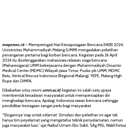
mepnews.id
– Memperingati Hari Kesiapsiagaan Bencana (HKB) 2024,
Universitas Muhammadiyah Malang (UMM) mengadakan pelatihan
penanganan pertama bagi korban bencana. Kegiatan pada 26 April
2024 itu diselenggarakan mahasiswa relawan siaga bencana
(Maharesigana) UMM bekerjasama dengan Muhammadiyah Disaster
Medical Center (MDMC) Wilayah Jawa Timur, Puska-pb UMM, MDMC
Batu, Vertical Rescue Indonesia (Regional Malang), YEPE, Malang High
Rope dan DIMPA.
Dikabarkan situs resmi
umm.ac.id
, kegiatan ini salah satu upaya
membentuk kesadaran masyarakat untuk mempersiapkan diri
menghadapi bencana. Apalagi, Indonesia rawan bencana sehingga
pendidikan kesiagaan sangat perlu bagi masyarakat.
“Slogannya ‘siap untuk selamat’. Simulasi dan pelatihan ini agar tak
hanya tim peyelamat yang mengetahui teknik penyelamatan, namun
juga masyarakat luas,” ujar Naibul Umam Eko Sakti, SAg MSi, Wakil Ketua