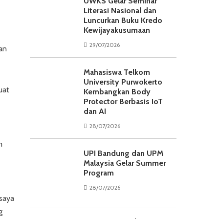
UWKS Gelar Seminar
Literasi Nasional dan
Luncurkan Buku Kredo
Kewijayakusumaan
29/07/2026
kan
Mahasiswa Telkom
University Purwokerto
uat
Kembangkan Body
Protector Berbasis IoT
dan AI
28/07/2026
m
UPI Bandung dan UPM
Malaysia Gelar Summer
Program
28/07/2026
 saya
g