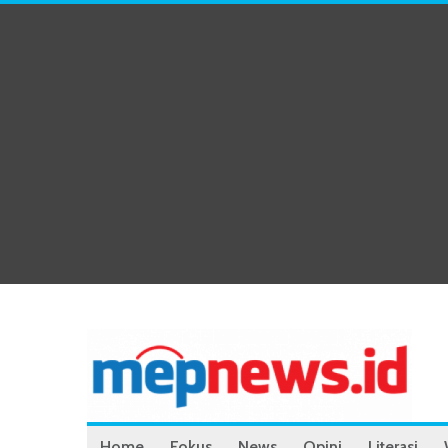
Home
Fokus
News
Opini
Literasi