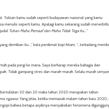
bat. Tulisan kamu sudah seperti budayawan nasional yang kamu
k bisa menulis seperti kamu. Apalagi kamu sekarang sudah menerbit
rjudul
Tuhan Maha Pemaaf dan Maha Tidak Tega
itu…”
yang demikian itu…,” kata penikmat kopi hitam, “…terkadang memb
entah pada pergi ke mana. Saya berharap mereka bahagia dan
pah. Tidak gampang stres dan marah-marah. Selalu murah senyu
a bertuliskan 20 dan 20 maka tahun 2020 merupakan tahun
uma
ngawur
. Yang jelas, ketika memasuki malam tahun baru 2020,
bil ngopi bahwa betapa asyiknya menyaksikan fenomena digunggun