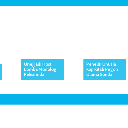
Unej Jadi Host
Peneliti Unusia
Lomba Monolog
Kaji Kitab Pegon
Peksimida
Ulama Sunda