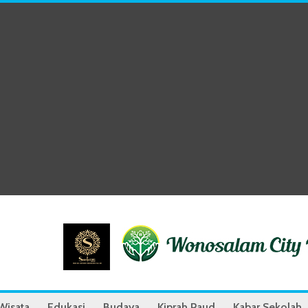
Wisata
Edukasi
Budaya
Kiprah Paud
Kabar Sekolah