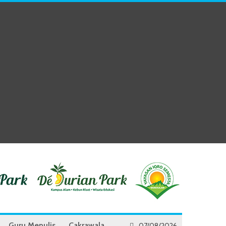
Guru Menulis
Cakrawala
07/08/2026