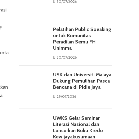
30/07/2026
rasi
ap
Pelatihan Public Speaking
untuk Komunitas
Peradilan Semu FH
Unimma
 kota
30/07/2026
USK dan Universiti Malaya
Dukung Pemulihan Pasca
kkan
Bencana di Pidie Jaya
a.
29/07/2026
UWKS Gelar Seminar
Literasi Nasional dan
Luncurkan Buku Kredo
Kewijayakusumaan