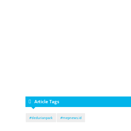
Article Tags
#dedurianpark
#mepnews.id